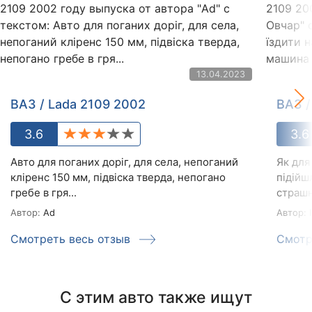
13.04.2023
ВАЗ / Lada 2109 2002
ВАЗ /
3.6
3.6
Авто для поганих доріг, для села, непоганий
Як для
кліренс 150 мм, підвіска тверда, непогано
підійш
гребе в гря...
страшн
Автор:
Ad
Автор:
І
Смотреть весь отзыв
Смотр
С этим авто также ищут