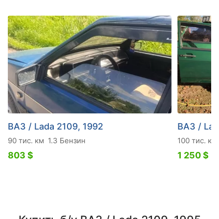
ВАЗ / Lada 2109, 1992
ВАЗ / Lad
90 тис. км
1.3 Бензин
100 тис. км
803 $
1 250 $