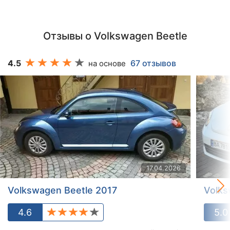
Отзывы о Volkswagen Beetle
4.5
67 отзывов
на основе
17.04.2026
Volkswagen Beetle 2017
Volks
4.6
5.0