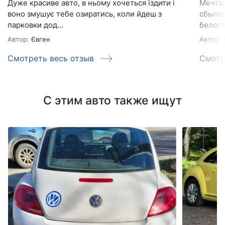
Дуже красиве авто, в ньому хочеться їздити і
Мечтал
воно змушує тебе озиратись, коли йдеш з
сбылас
парковки дод...
белого 
Автор:
Євген
Автор:
Смотреть весь отзыв
Смотр
С этим авто также ищут