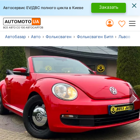
×
Заказать
Автосервис EV/ДВС полного цикла в Киеве
ВСЕ АВТО СО 100 АВТОСАЙТОВ
Автобазар
Авто
Фольксваген
Фольксваген Битл
Львов
Мо