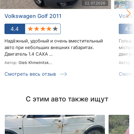
22.07.2026
Volkswagen Golf 2011
Volks
4.4
4.2
Надёжный, удобный и очень вместительный
Гольф 
авто при небольших внешних габаритах.
міста 
Двигатель 1.4 САХА ...
двигун 
Автор:
Gleb Khmelnitsk...
Автор:
Смотреть весь отзыв
Смотр
С этим авто также ищут