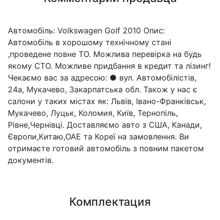
Автомобіль: Volkswagen Golf 2010 Опис:
Автомобіль в хорошому технічному стані
,проведене повне ТО. Можлива перевірка на будь
якому СТО. Можливе придбання в кредит та лізинг!
Чекаємо вас за адресою: ● вул. Автомобілістів,
24а, Мукачево, Закарпатська обл. Також у нас є
салони у таких містах як: Львів, Івано-Франківськ,
Мукачево, Луцьк, Коломия, Київ, Тернопіль,
Рівне,Чернівці. Доставляємо авто з США, Канади,
Європи,Китаю,ОАЕ та Кореї на замовлення. Ви
отримаєте готовий автомобіль з повним пакетом
документів.
Комплектация