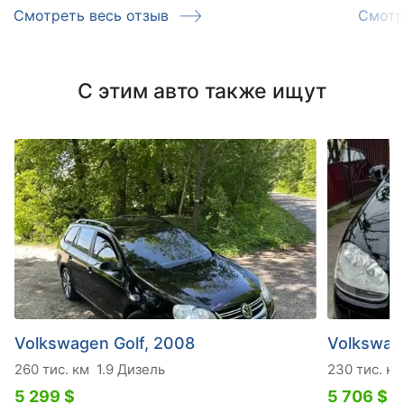
Смотреть весь отзыв
Смотр
С этим авто также ищут
Volkswagen Golf, 2008
Volkswag
260 тис. км
1.9 Дизель
230 тис. км
5 299 $
5 706 $