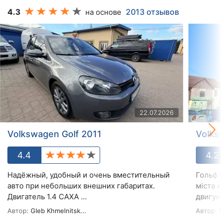
4.3
2013 отзывов
на основе
22.07.2026
Volkswagen Golf 2011
Volks
4.4
4.2
Надёжный, удобный и очень вместительный
Гольф 
авто при небольших внешних габаритах.
міста 
Двигатель 1.4 САХА ...
двигун 
Автор:
Gleb Khmelnitsk...
Автор: