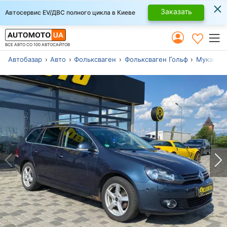
×
Заказать
Автосервис EV/ДВС полного цикла в Киеве
ВСЕ АВТО СО 100 АВТОСАЙТОВ
Автобазар
Авто
Фольксваген
Фольксваген Гольф
Мукачев