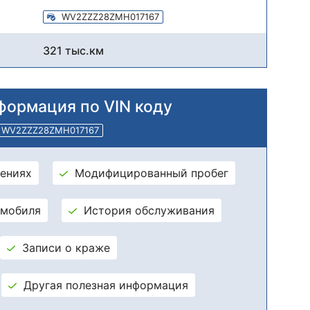
WV2ZZZ28ZMH017167
321 тыс.км
формация по VIN коду
WV2ZZZ28ZMH017167
ениях
Модифицированный пробег
омобиля
История обслуживания
Записи о краже
Другая полезная информация