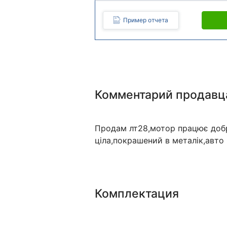
Пример отчета
Комментарий продавц
Продам лт28,мотор працює добр
ціла,покрашений в металік,авто
Комплектация