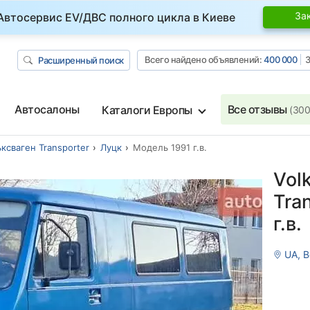
За
Автосервис EV/ДВС полного цикла в Киеве
Всего найдено объявлений:
400 000
З
Расширенный поиск
Автосалоны
Все отзывы
Каталоги Европы
(300
ксваген Transporter
Луцк
Модель 1991 г.в.
Vol
Tran
г.в.
UA, 