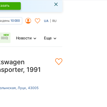
×
казать
а день:
10 000
UA
RU
Новости
Еще
 000)
kswagen
sporter, 1991
Волынская, Луцк, 43005