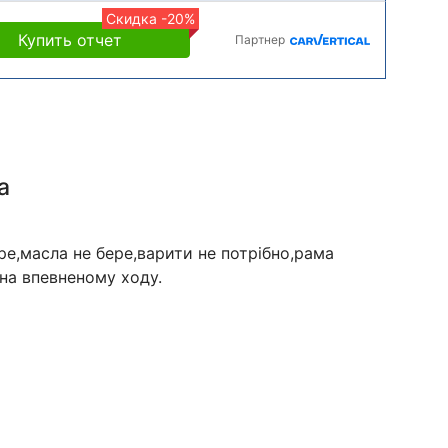
Скидка -20%
Купить отчет
Партнер
а
е,масла не бере,варити не потрібно,рама
 на впевненому ходу.