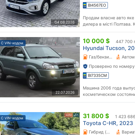
BI4567EO
Продам власне авто яке 
04.08.2026
дилера в місті Полтава. Комплек
та 7-ступеневою коробкою
10 000 $
447 700 
С VIN-кодом
Hyundai Tucson, 200
Газ/бензин 2 л.
Автом
Проверено по номеру
BI7335CM
Машина 2006 года выпус
22.07.2026
косметическом состоянии. 
регистрация с марта 2007
31 800 $
1 423 686
С VIN-кодом
Toyota C-HR, 2023 г
Гибрид (HEV) 1.8 л.
Вариа