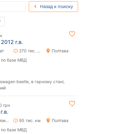
Назад к поиску
н
2012 г.в.
ат
270 тис. км
Полтава
 по базе МВД
wagen beetle, в гарному стані,
ний
0 грн
г.в.
Роботизированная
95 тис. км
Полтава
 по базе МВД