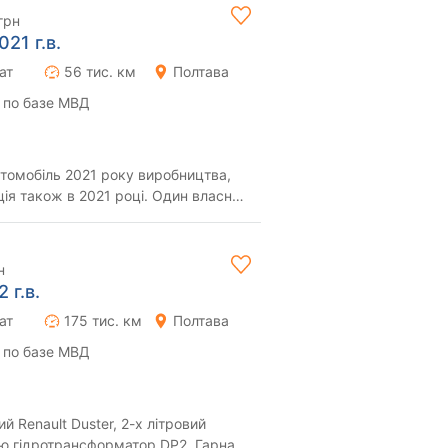
грн
021 г.в.
ат
56 тис. км
Полтава
 по базе МВД
Автомобіль 2021 року виробництва,
ія також в 2021 році. Один власник
..
н
 г.в.
ат
175 тис. км
Полтава
 по базе МВД
t Duster, 2-х літровий
кою гідротрансформатор DP2. Гарна