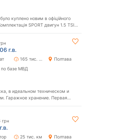
було куплено новим в офіційного
тація SPORT двигун 1.5 TSI
. ...
грн
6 г.в.
ат
165 тис. км
Полтава
 по базе МВД
ка, в идеальном техническом и
Гаражное хранение. Первая
 года, была ...
 грн
.в.
тор
25 тис. км
Полтава