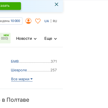
×
казать
а день:
10 000
UA
RU
Новости
Еще
 000)
БМВ
371
Шевроле
257
Все марки
 в Полтаве