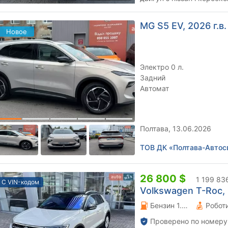
комплектація, кондиціоне
MG S5 EV, 2026 г.в.
Новое
Электро 0 л.
Задний
Автомат
Полтава, 13.06.2026
ТОВ ДК «Полтава-Автос
26 800 $
1 199 83
С VIN-кодом
Volkswagen T-Roc, 
Бензин 1.5 л.
Проверено по номеру