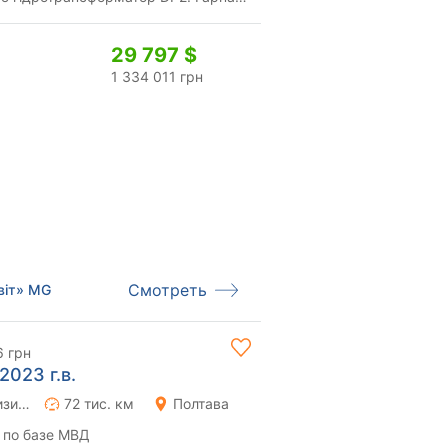
р за...
29 797 $
1 334 011 грн
Смотреть
віт» MG
6 грн
2023 г.в.
Роботизированная
72 тис. км
Полтава
 по базе МВД