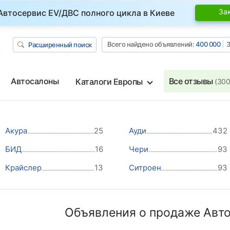
За
Автосервис EV/ДВС полного цикла в Киеве
Всего найдено объявлений:
400 000
З
Расширенный поиск
Автосалоны
Все отзывы
Каталоги Европы
(300
Акура
25
Ауди
432
БИД
16
Чери
93
Крайслер
13
Ситроен
93
Объявления о продаже Авто