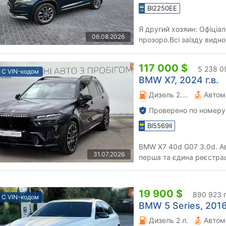
BI2250EE
Я другий хозяин: Офіціал
06.08.2026
прозоро.Всі заїзду видно
диагностіки ходової і акпп
117 000 $
5 238 0
С VIN-кодом
BMW X7, 2024 г.в.
Дизель 2.99 л.
Автом
Проверено по номеру
BI5569II
BMW X7 40d G07 3.0d. А
31.07.2026
перша та єдина реєстрац
моменту купівлі у офіційн
19 900 $
890 923 
С VIN-кодом
BMW 5 Series, 2016 
Дизель 2 л.
Автом