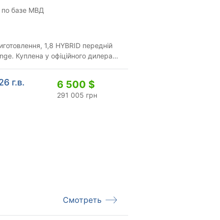
 по базе МВД
иготовлення, 1,8 HYBRID передній
nge. Куплена у офіційного дилера
по...
6 г.в.
6 500 $
291 005 грн
Смотреть