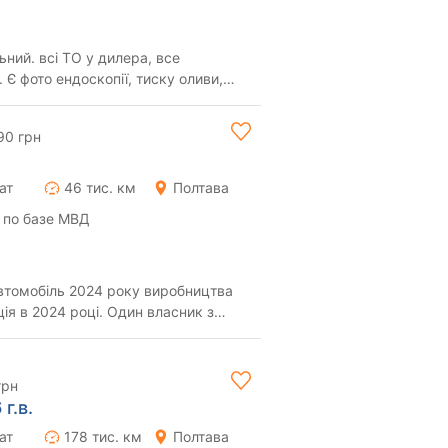
ьний. всі ТО у дилера, все
. Є фото ендоскопії, тиску оливи,
 від ...
90 грн
ат
46 тис. км
Полтава
 по базе МВД
втомобіль 2024 року виробництва
ія в 2024 році. Один власник з
ого дил...
грн
г.в.
ат
178 тис. км
Полтава