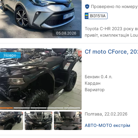
Проверено по номеру
BI3151IA
Toyota C-HR 2023 року в
05.08.2026
привіт, комплектація Lou
там і обслуговувалася. З 
Cf moto CForce, 202
Новое
Бензин 0.4 л.
Кардан
Вариатор
Полтава, 22.02.2026
АВТО-МОТО екстрім