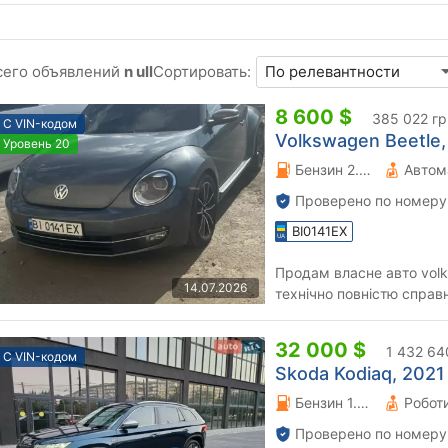
сего объявлений
n ull
Сортировать:
8 600 $
385 022 гр
С VIN-кодом
Volkswagen Beetle, 
Уровень 20
Бензин 2.5 л.
Автом
Проверено по номеру
BI0141EX
Продам власне авто volks
14.07.2026
технічно повністю справ
32 000 $
1 432 64
С VIN-кодом
Skoda Kodiaq, 2021 
Бензин 1.98 л.
Проверено по номеру