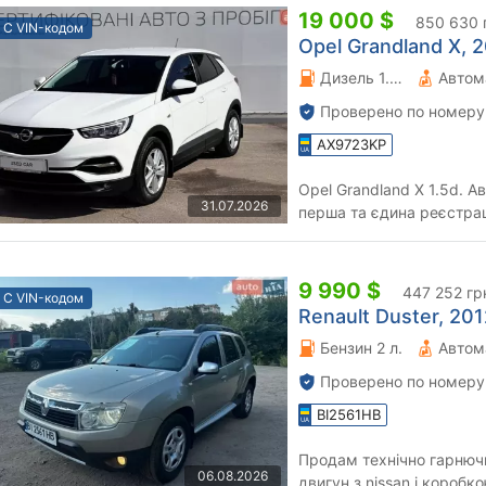
19 000 $
850 630 
С VIN-кодом
Opel Grandland X, 2
Дизель 1.5 л.
Автом
Проверено по номеру
AX9723KP
Opel Grandland X 1.5d. 
31.07.2026
перша та єдина реєстрац
з моменту купівлі авто у .
9 990 $
447 252 гр
С VIN-кодом
Renault Duster, 2012
Бензин 2 л.
Автом
Проверено по номеру
BI2561HB
Продам технічно гарнючий Renaul
06.08.2026
двигун з nissan i короб