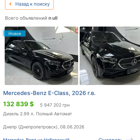
Назад к поиску
Всего объявлений
n ull
Новое
Mercedes-Benz E-Class, 2026 г.в.
132 839 $
5 947 202 грн
Дизель 2.99 л.
Полный
Автомат
Днепр (Днепропетровск), 08.06.2026
Смотреть
Mercedes-Benz на Набережній