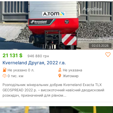
02.03.2026
21 131 $
946 880 грн
Kverneland Другая, 2022 г.в.
Не указано 0 л.
Не указана
0 тис. км
Житомир
Розподільник мінеральних добрив Kverneland Exacta TLX
GEOSPREAD 2022 р. – високоточний навісний дводисковий
розкидач, призначений для рівном...