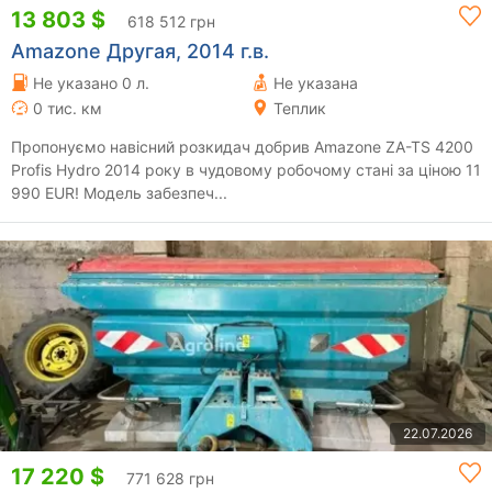
13 803 $
618 512 грн
Amazone Другая, 2014 г.в.
Не указано 0 л.
Не указана
0 тис. км
Теплик
Пропонуємо навісний розкидач добрив Amazone ZA-TS 4200
Profis Hydro 2014 року в чудовому робочому стані за ціною 11
990 EUR! Модель забезпеч...
22.07.2026
17 220 $
771 628 грн