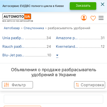
×
Заказать
Автосервис EV/ДВС полного цикла в Киеве
ВСЕ АВТО СО 100 АВТОСАЙТОВ
Автобазар
Спецтехника
разбрасыватель удобрений
Unia разбрасыватель удобрений
34
Amazone разбрасыватель удобрений
31
Rauch разбрасыватель удобрений
24
Kverneland разбрасыватель удобрений
12
Blu-Jet разбрасыватель удобрений
10
Объявления о продаже разбрасыватель
удобрений в Украине
Фильтр
Сортировка