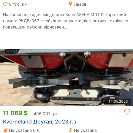
0 тис. км
Львов
Навісний розкидач міндобрив Kuhn AXERA M 1102 Гаражний
номер: РКДБ-057 Необхідно провести діагностику техніки та
подальший ремонт, відновлен...
14.05.2026
11 069 $
496 001 грн
Kverneland Другая, 2023 г.в.
Не указано 0 л.
Не указана