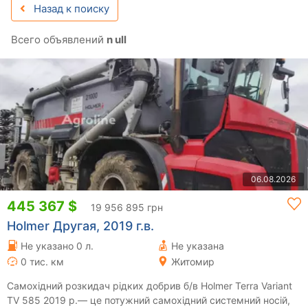
Назад к поиску
Всего объявлений
n ull
06.08.2026
445 367 $
19 956 895 грн
Holmer Другая, 2019 г.в.
Не указано 0 л.
Не указана
0 тис. км
Житомир
Самохідний розкидач рідких добрив б/в Holmer Terra Variant
TV 585 2019 р.— це потужний самохідний системний носій,