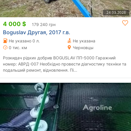
24.03.2026
4 000 $
179 240 грн
Boguslav Другая, 2017 г.в.
Не указано 0 л.
Не указана
0 тис. км
Черновцы
Розкидач рідких добрив BOGUSLAV ПП-5000 Гаражний
номер: АВРД-007 Необхідно провести діагностику техніки та
подальший ремонт, відновлення. Пі...