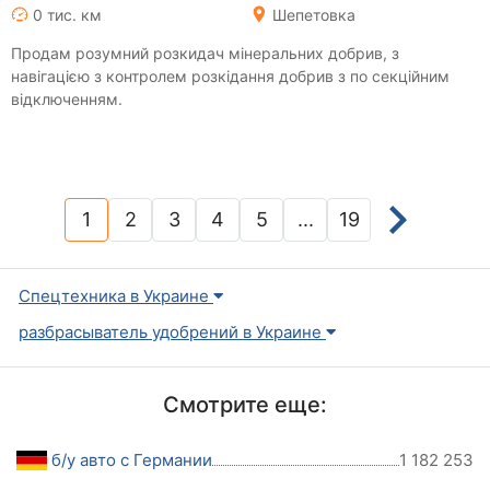
0 тис. км
Шепетовка
Продам розумний розкидач мінеральних добрив, з
навігацією з контролем розкідання добрив з по секційним
відключенням.
1
2
3
4
5
...
19
(current)
Спецтехника в Украине
разбрасыватель удобрений в Украине
Смотрите еще:
б/у авто с Германии
1 182 253