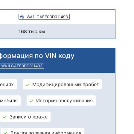
WA1LGAFE0DD011493
168 тыс.км
формация по VIN коду
WA1LGAFE0DD011493
ениях
Модифицированный пробег
омобиля
История обслуживания
Записи о краже
Другая полезная информация