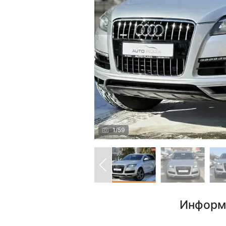
1
/
59
Информ