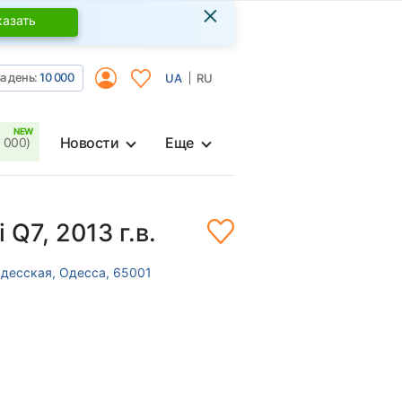
×
казать
а день:
10 000
UA
RU
Новости
Еще
 000)
 Q7, 2013 г.в.
Одесская, Одесса, 65001