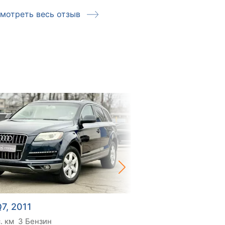
мотреть весь отзыв
Смотреть ве
7, 2011
Audi Q7, 2011
. км
3 Бензин
216 тис. км
3 Бензин