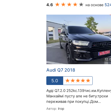
4.6
52
на основе
12.
Audi Q7 2018
5.0
Ауді Q7.2.0 252kc.139тис.км.Куплен
Манхаймі пусту але не биту.трохи
переживав при покупці.Дом...
Автор:
Ігор