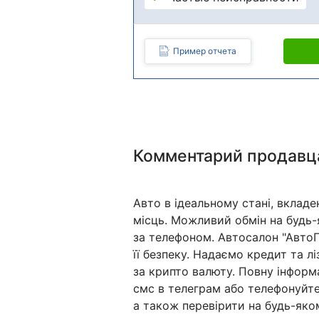
Пример отчета
Комментарий продавц
Авто в ідеальному стані, вкладе
місць. Можливий обмін на будь-я
за телефоном. Автосалон "АвтоП
її безпеку. Надаємо кредит та л
за крипто валюту. Повну інформа
смс в телеграм або телефонуйт
а також перевірити на будь-яко