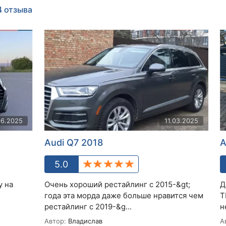
4 отзыва
06.2025
11.03.2025
Audi Q7 2018
A
5.0
у на
Очень хороший рестайлинг с 2015-&gt;
Д
года эта морда даже больше нравится чем
T
рестайлинг с 2019-&g...
н
Автор:
Владислав
А