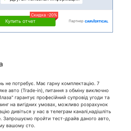
Скидка -20%
Купить отчет
Партнер
а
нь не потребує. Має гарну комплектацію. 7
ке авто (Trade-in), питання з обміну виключно
лаза" гарантує професійний супровід угоди та
ізинг на вигідних умовах, можливо розрахунок
цію дивіться у нас в телеграм каналі,надішліть
е. Запрошуємо пройти тест-драйв даного авто,
му вашому сто.