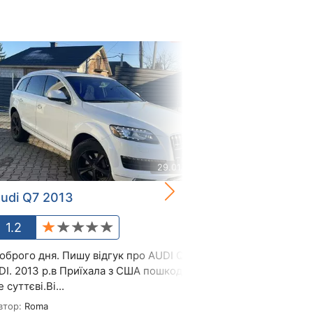
29.01.2025
udi Q7 2013
Audi Q7 201
1.2
3.6
оброго дня. Пишу відгук про AUDI Q 7 3.0
Расход масла 
DI. 2013 р.в Приїхала з США пошкодження
катастрофа. Н
е суттєві.Ві...
СТО делает вла
втор:
Roma
Автор:
Ярослав