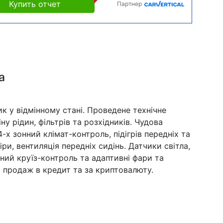
Купить отчет
Партнер
а
 у відмінному стані. Проведене технічне
у рідин, фільтрів та розхідників. Чудова
-х зонний клімат-контроль, підігрів передніх та
іри, вентиляція передніх сидінь. Датчики світла,
ний круїз-контроль та адаптивні фари та
 продаж в кредит та за криптовалюту.