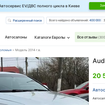
За
Автосервис EV/ДВС полного цикла в Киеве
Всего найдено объявлений:
400 000
З
Расширенный поиск
Автосалоны
Все отзывы
Каталоги Европы
(300
оломыя
Модель 2014 г.в.
Audi
20 
Автос
Автосал