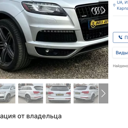
UA, И
Карпа
П
Виды
Найден
ация от владельца