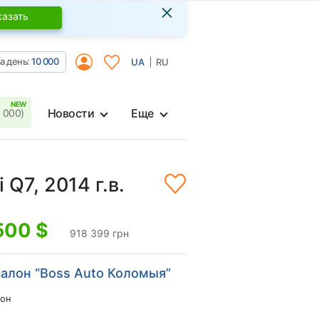
×
казать
а день:
10 000
UA
RU
Новости
Еще
 000)
 Q7, 2014 г.в.
500
$
918 399 грн
алон “Boss Auto Коломыя”
он