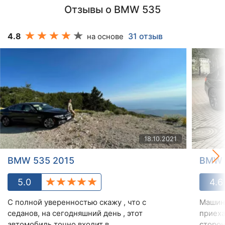
Отзывы о BMW 535
4.8
31 отзыв
на основе
18.10.2021
BMW 535 2015
BMW 
5.0
4.6
С полной уверенностью скажу , что с
Машина
седанов, на сегодняшний день , этот
приеха
автомобиль точно входит в...
сторон