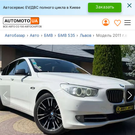
×
Заказать
Автосервис EV/ДВС полного цикла в Киеве
ВСЕ АВТО СО 100 АВТОСАЙТОВ
Автобазар
Авто
БМВ
БМВ 535
Львов
Модель 2011 г.в.