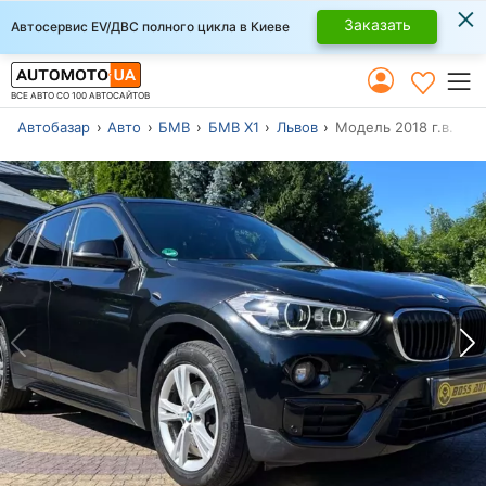
×
Заказать
Автосервис EV/ДВС полного цикла в Киеве
ВСЕ АВТО СО 100 АВТОСАЙТОВ
Автобазар
Авто
БМВ
БМВ Х1
Львов
Модель 2018 г.в.