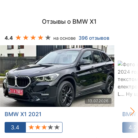
Отзывы о BMW X1
4.4
396 отзывов
на основе
13.07.2026
BMW X1 2021
BMW 
3.4
4.2