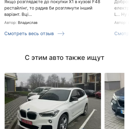
Якщо розглядаєте до покупки X1 в кузові F48
Доброг
рестайлінг, то радив би розглянути інший
електр
варіант. Вці...
L… Ну 
Автор:
Владислав
Автор:
u
Смотреть весь отзыв
Смотр
С этим авто также ищут