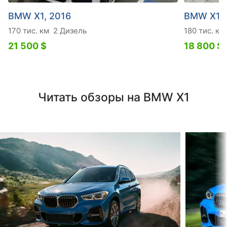
BMW X1, 2016
BMW X1, 
170 тис. км
2 Дизель
180 тис. км
21 500 $
18 800 $
Читать обзоры на BMW X1