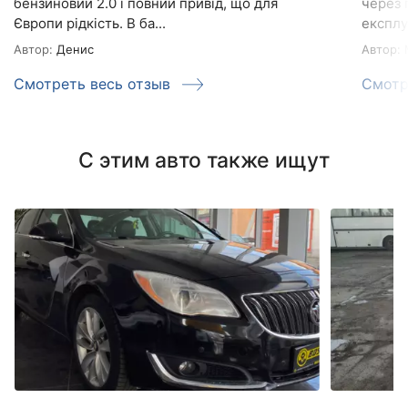
бензиновий 2.0 і повний привід, що для
через 
Європи рідкість. В ба...
експлуа
Автор:
Денис
Автор:
М
Смотреть весь отзыв
Смотр
С этим авто также ищут