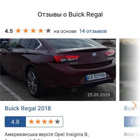
Отзывы о Buick Regal
4.5
14 отзывов
на основе
25.05.2025
Buick Regal 2018
Buick
4.8
5.0
Американська версія Opel Insignia B,
Всім п