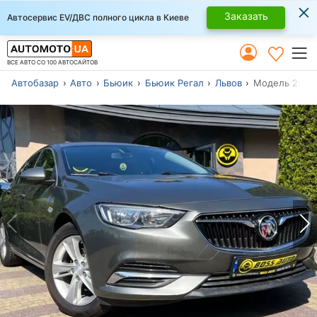
×
Заказать
Автосервис EV/ДВС полного цикла в Киеве
ВСЕ АВТО СО 100 АВТОСАЙТОВ
Автобазар
Авто
Бьюик
Бьюик Регал
Львов
Модель 2018 г