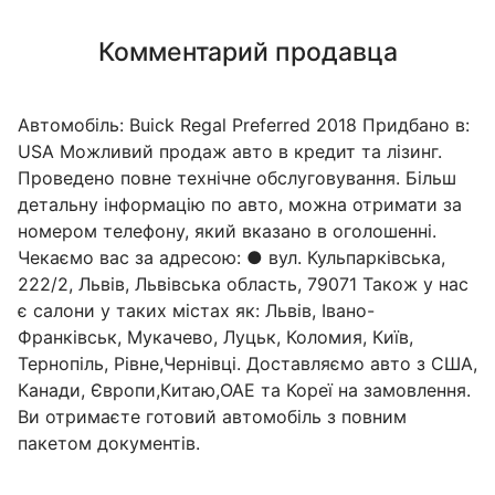
Комментарий продавца
Автомобіль: Buick Regal Preferred 2018 Придбано в:
USA Можливий продаж авто в кредит та лізинг.
Проведено повне технічне обслуговування. Більш
детальну інформацію по авто, можна отримати за
номером телефону, який вказано в оголошенні.
Чекаємо вас за адресою: ● вул. Кульпарківська,
222/2, Львів, Львівська область, 79071 Також у нас
є салони у таких містах як: Львів, Івано-
Франківськ, Мукачево, Луцьк, Коломия, Київ,
Тернопіль, Рівне,Чернівці. Доставляємо авто з США,
Канади, Європи,Китаю,ОАЕ та Кореї на замовлення.
Ви отримаєте готовий автомобіль з повним
пакетом документів.