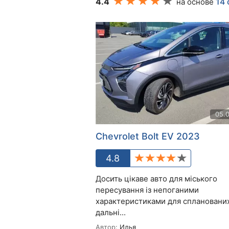
4.4
14
на основе
05.
Chevrolet Bolt EV 2023
4.8
Досить цікаве авто для міського
пересування із непоганими
характеристиками для сплановани
дальні...
Автор:
Илья