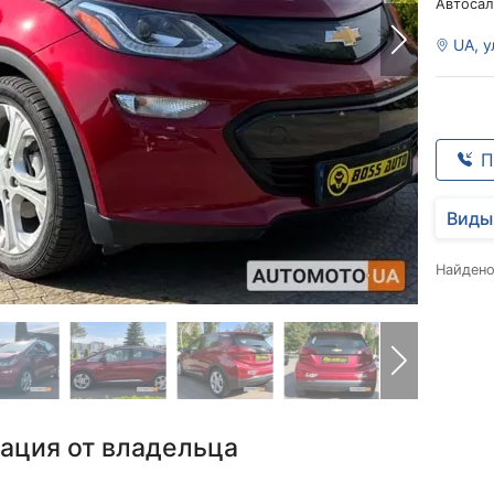
Автосал
UA, у
П
Виды
Найден
ация от владельца