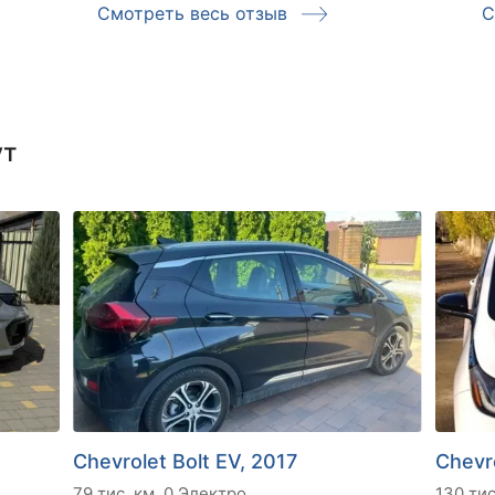
Смотреть весь отзыв
С
ут
Chevrolet Bolt EV, 2017
Chevro
79 тис. км
0 Электро
130 тис