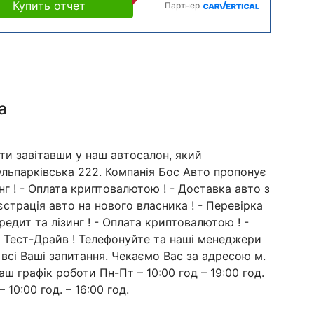
Купить отчет
Партнер
а
ти завітавши у наш автосалон, який
Кульпарківська 222. Компанія Бос Авто пропонує
зинг ! - Оплата криптовалютою ! - Доставка авто з
страція авто на нового власника ! - Перевірка
редит та лізинг ! - Оплата криптовалютою ! -
 - Тест-Драйв ! Телефонуйте та наші менеджери
 всі Ваші запитання. Чекаємо Вас за адресою м.
аш графік роботи Пн-Пт – 10:00 год – 19:00 год.
– 10:00 год. – 16:00 год.