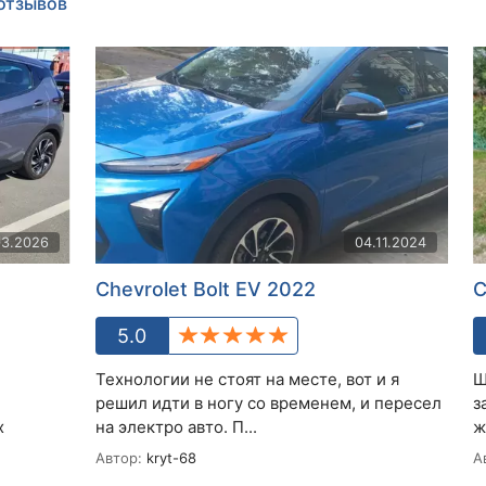
 отзывов
03.2026
04.11.2024
Chevrolet Bolt EV 2022
C
5.0
Технологии не стоят на месте, вот и я
Щ
решил идти в ногу со временем, и пересел
з
х
на электро авто. П...
ж
Автор:
kryt-68
А