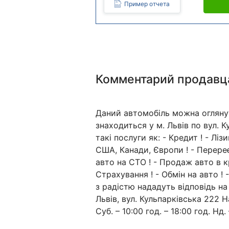
Пример отчета
Комментарий продавц
Даний автомобіль можна огляну
знаходиться у м. Львів по вул. 
такі послуги як: - Кредит ! - Лі
США, Канади, Європи ! - Перереє
авто на СТО ! - Продаж авто в к
Страхування ! - Обмін на авто !
з радістю нададуть відповідь на
Львів, вул. Кульпарківська 222 Н
Суб. – 10:00 год. – 18:00 год. Нд. 