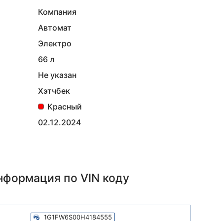
Компания
Автомат
Электро
66 л
Не указан
Хэтчбек
Красный
02.12.2024
информация
по VIN коду
1G1FW6S00H4184555