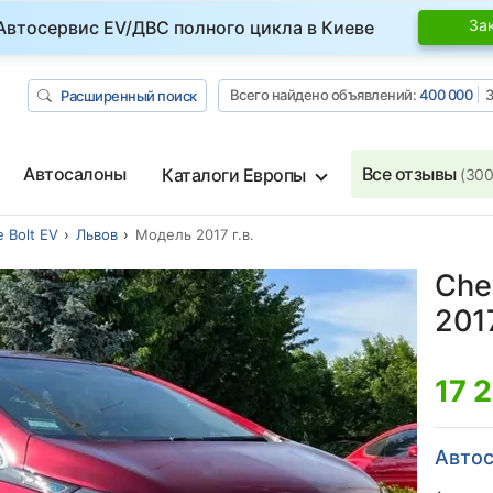
За
Автосервис EV/ДВС полного цикла в Киеве
Всего найдено объявлений:
400 000
З
Расширенный поиск
Автосалоны
Все отзывы
Каталоги Европы
(300
 Bolt EV
Львов
Модель 2017 г.в.
Chev
2017
17 
Автос