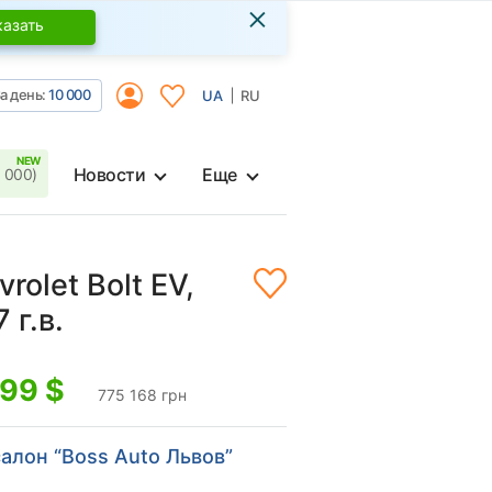
×
казать
а день:
10 000
UA
RU
Новости
Еще
 000)
rolet Bolt EV,
 г.в.
299
$
775 168 грн
алон “Boss Auto Львов”