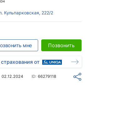
он
л. Кульпарковская, 222/2
озвонить мне
Позвонить
 страхования от
о
02.12.2024
ID:
66279118