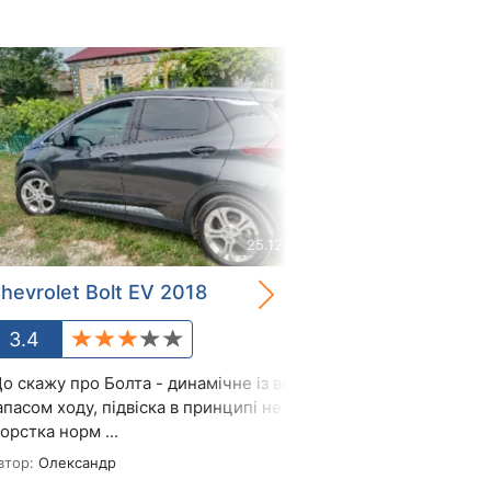
25.12.2023
hevrolet Bolt EV 2018
Chevrolet Bo
3.4
2.6
о скажу про Болта - динамічне із великим
Як електромобі
апасом ходу, підвіска в принципі не дуже
авто, але задо
орстка норм ...
призначен...
втор:
Олександр
Автор:
Ігор