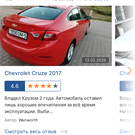
13.02.2026
Chevrolet Cruze 2017
Chevr
4.6
5.0
Владел Крузом 2 года. Автомобиль оставил
Владел
лишь хорошие впечатления за всё время
все вр
эксплуатации. Выби...
Ни глох
Автор:
Wenworth
Автор:
2
Смотреть весь отзыв
Смотр