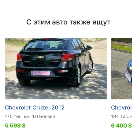
С этим авто также ищут
Chevrolet Cruze, 2012
Chevrolet
175 тис. км
1.6 Бензин
194 тис. км
5 599 $
6 400 $