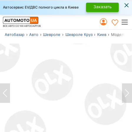
×
Заказать
Автосервис EV/ДВС полного цикла в Киеве
ВСЕ АВТО СО 100 АВТОСАЙТОВ
Автобазар
Авто
Шевроле
Шевроле Круз
Киев
Модель 201