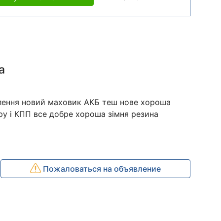
а
лення новий маховик АКБ теш нове хороша
ору і КПП все добре хороша зімня резина
Пожаловаться на объявление