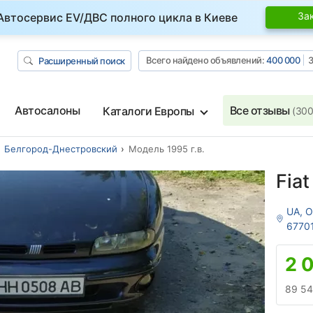
За
Автосервис EV/ДВС полного цикла в Киеве
Всего найдено объявлений:
400 000
З
Расширенный поиск
Автосалоны
Все отзывы
Каталоги Европы
(300
Белгород-Днестровский
Модель 1995 г.в.
Fiat
UA, 
6770
2 
89 54