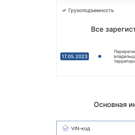
Грузоподъемность
Все зарегис
Перерегис
17.05.2023
владельца
территор
Основная 
VIN-код