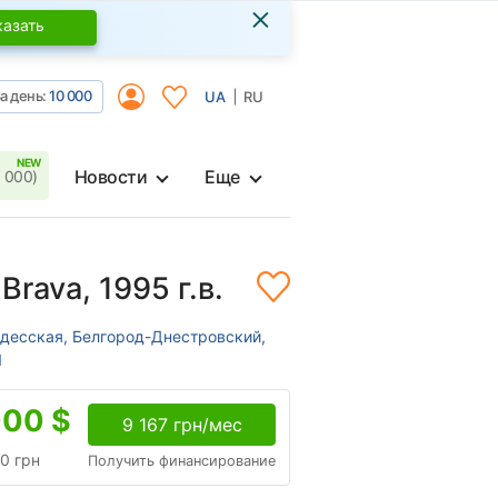
×
казать
а день:
10 000
UA
RU
Новости
Еще
 000)
 Brava, 1995 г.в.
Одесская, Белгород-Днестровский,
1
000
$
9 167 грн/мес
0 грн
Получить финансирование