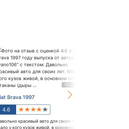
18.06.2023
iat Brava 1997
Fiat Brava 2
4.6
5.0
авольно красивый авто для своих лет.
Быстрая, но оч
ало у кого кузов живой, в основном
греется, летом