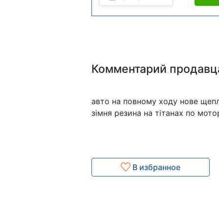
Комментарий продавц
авто на повному ходу нове щеп
зімня резина на тітанах по мот
В избранное