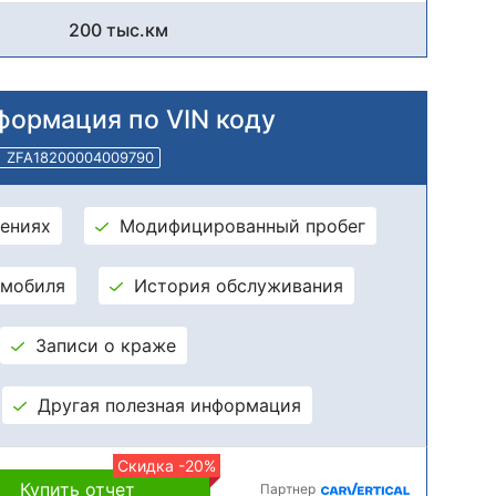
200 тыс.км
формация по VIN коду
ZFA18200004009790
ениях
Модифицированный пробег
омобиля
История обслуживания
Записи о краже
Другая полезная информация
Скидка -20%
Купить отчет
Партнер