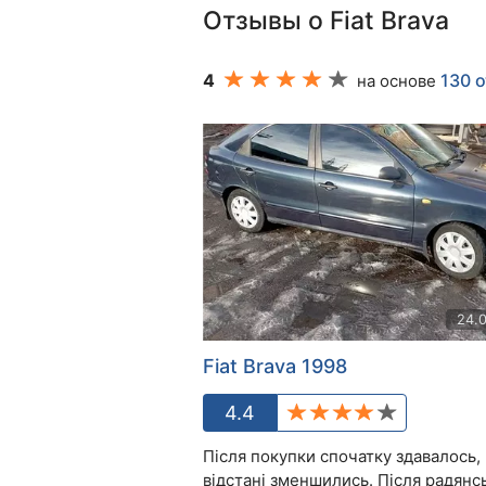
Отзывы о Fiat Brava
4
130 
на основе
24.
Fiat Brava 1998
4.4
Після покупки спочатку здавалось,
відстані зменшились. Після радянс