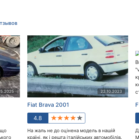
отзывов
05.2025
22.10.2023
Fiat Brava 2001
F
4.8
 що
На жаль не до оцінена модель в нашій
Д
ького
країні, як і решта італійських автомобілів.
М