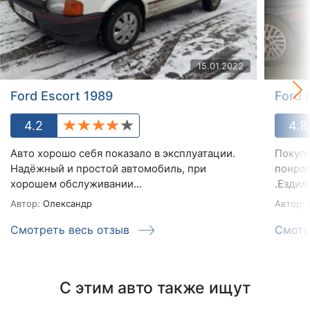
15.01.2022
Ford Escort 1989
Ford 
4.2
4.8
Авто хорошо себя показало в эксплуатации.
Покупа
Надёжный и простой автомобиль, при
понрав
хорошем обслуживании...
.Ездил
Автор:
Олександр
Автор:
В
Смотреть весь отзыв
Смотр
С этим авто также ищут