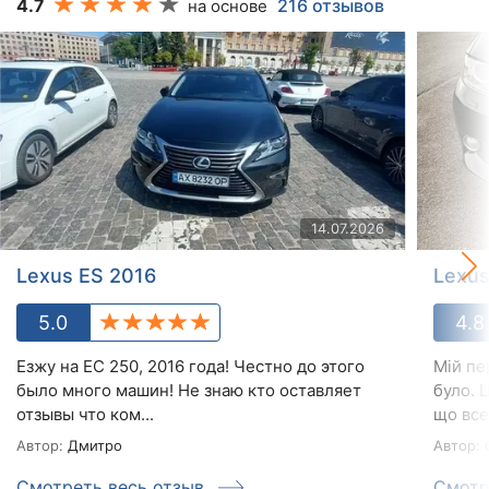
4.7
216 отзывов
на основе
14.07.2026
Lexus ES 2016
Lexus
5.0
4.8
Езжу на ЕС 250, 2016 года! Честно до этого
Мій пе
было много машин! Не знаю кто оставляет
було. 
отзывы что ком...
що все 
Автор:
Дмитро
Автор:
Смотреть весь отзыв
Смотр