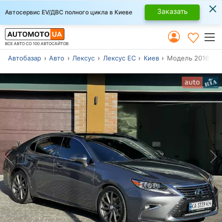
×
Заказать
Автосервис EV/ДВС полного цикла в Киеве
ВСЕ АВТО СО 100 АВТОСАЙТОВ
Автобазар
Авто
Лексус
Лексус ЕС
Киев
Модель 2016 г.в.