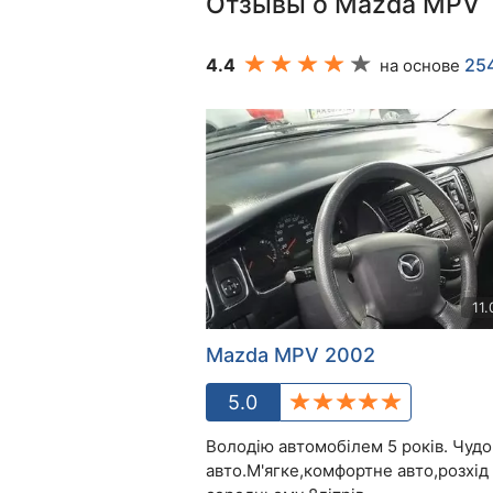
Отзывы о Mazda MPV
4.4
25
на основе
11.
Mazda MPV 2002
5.0
Володію автомобілем 5 років. Чуд
авто.М'ягке,комфортне авто,розхід