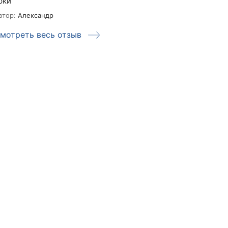
рки
ну просто дуже
втор:
Александр
Автор:
Роман
мотреть весь отзыв
Смотреть ве