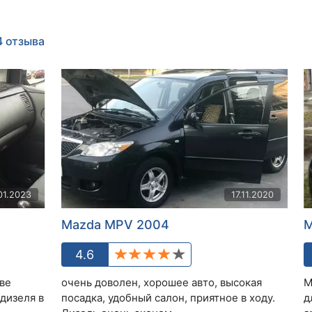
4 отзыва
01.2023
17.11.2020
Mazda MPV 2004
M
4.6
ове
очень доволен, хорошее авто, высокая
М
 дизеля в
посадка, удобный салон, приятное в ходу.
д