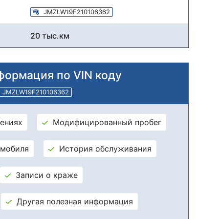
JMZLW19F210106362
20 тыс.км
формация по VIN коду
JMZLW19F210106362
ениях
Модифицированный пробег
омобиля
История обслуживания
Записи о краже
Другая полезная информация