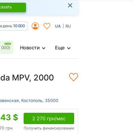
×
казать
а день:
10 000
UA
RU
Новости
Еще
 000)
da MPV, 2000
Ровенская, Костополь, 35000
443
$
2 270 грн/мес
70 грн
Получить финансирование