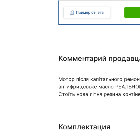
Пример отчета
Комментарий продавц
Мотор після капітального ремонт
антифриз,свіже масло РЕАЛЬН
Стоїть нова літня резина контін
Комплектация