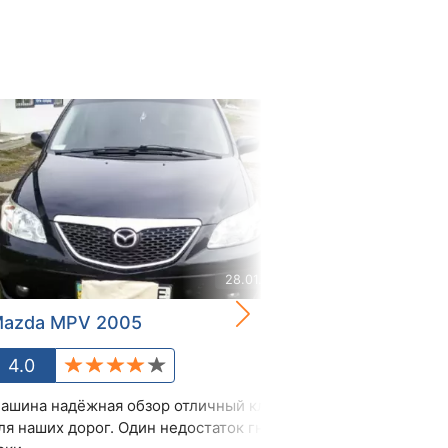
28.01.2020
azda MPV 2005
Mazda MPV 
4.0
4.6
ашина надёжная обзор отличный клиренс
Хороший сімей
ля наших дорог. Один недостаток гниют
висока посадка