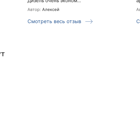
Дизель очень эконом...
а
Автор:
Алексей
А
Смотреть весь отзыв
С
ут