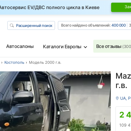
За
Автосервис EV/ДВС полного цикла в Киеве
Всего найдено объявлений:
400 000
З
Расширенный поиск
Автосалоны
Все отзывы
Каталоги Европы
(300
Костополь
Модель 2000 г.в.
Maz
г.в.
UA, 
2 
109 4