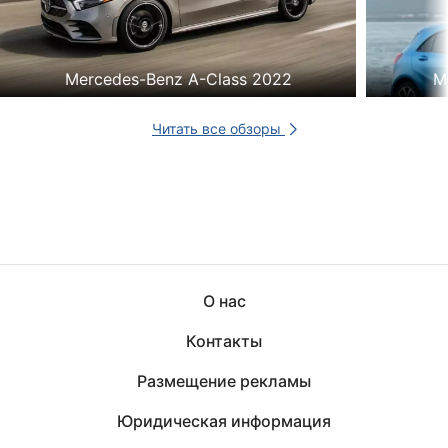
Mercedes-Benz A-Class 2022
M
Читать все обзоры
О нас
Контакты
Размещение рекламы
Юридическая информация