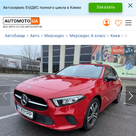
×
Заказать
Автосервис EV/ДВС полного цикла в Киеве
ВСЕ АВТО СО 100 АВТОСАЙТОВ
Автобазар
Авто
Мерседес
Мерседес А класс
Киев
Модел