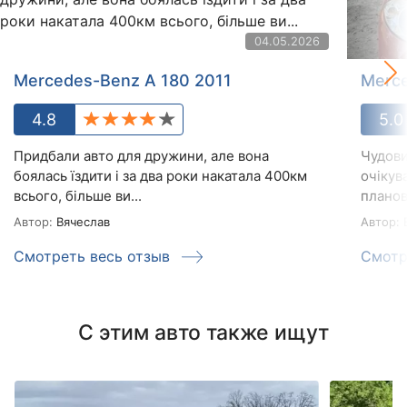
04.05.2026
Mercedes-Benz A 180 2011
Merce
4.8
5.0
Придбали авто для дружини, але вона
Чудови
боялась їздити і за два роки накатала 400км
очікув
всього, більше ви...
планов
Автор:
Вячеслав
Автор:
В
Смотреть весь отзыв
Смотр
С этим авто также ищут