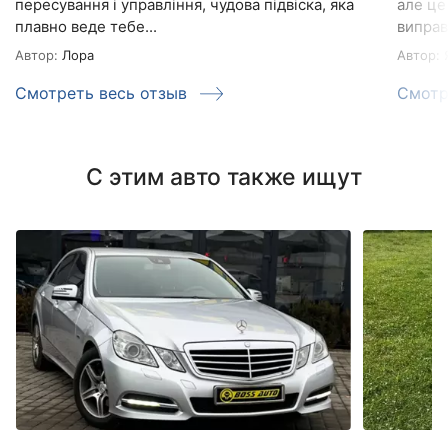
пересування і управління, чудова підвіска, яка
але це
плавно веде тебе...
виправи
Автор:
Лора
Автор:
Я
Смотреть весь отзыв
Смотр
С этим авто также ищут