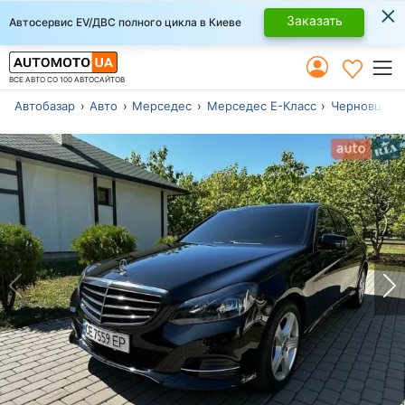
×
Заказать
Автосервис EV/ДВС полного цикла в Киеве
ВСЕ АВТО СО 100 АВТОСАЙТОВ
Автобазар
Авто
Мерседес
Мерседес Е-Класс
Черновцы