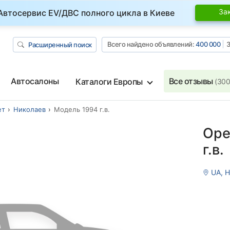
За
Автосервис EV/ДВС полного цикла в Киеве
Всего найдено объявлений:
400 000
З
Расширенный поиск
Автосалоны
Все отзывы
Каталоги Европы
(300
ет
Николаев
Модель 1994 г.в.
Ope
г.в.
UA, 