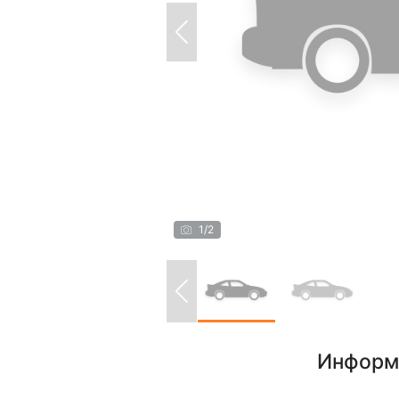
1
/
2
Информ