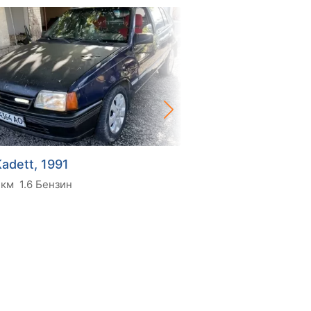
adett, 1991
Opel Kadett, 1991
 км
1.6 Бензин
100 тис. км
1.6 Газ про
600 $