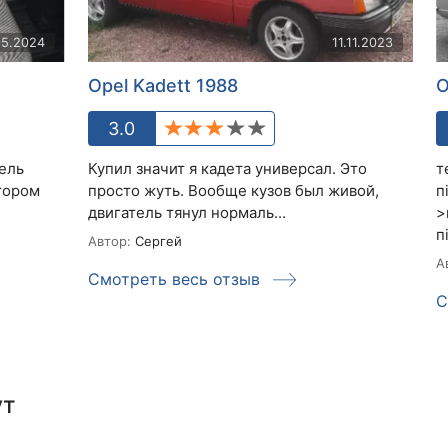
05.2024
11.11.2023
Opel Kadett 1988
O
3.0
ель
Купил значит я кадета универсал. Это
т
тором
просто жуть. Вообще кузов был живой,
п
двигатель тянул нормаль...
>
п
Автор:
Сергей
А
Смотреть весь отзыв
С
ут