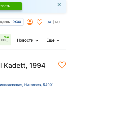
×
казать
а день:
10 000
UA
RU
Новости
Еще
 000)
l Kadett, 1994
Николаевская, Николаев, 54001