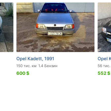
Opel Kadett, 1991
Opel K
150 тис. км
1.4 Бензин
56 тис.
600 $
552 $