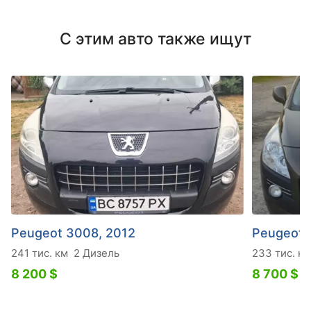
С этим авто также ищут
Peugeot 3008, 2012
Peugeot 
241 тис. км
2 Дизель
233 тис. км
8 200 $
8 700 $