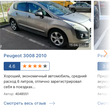
15.04.2026
Peugeot 3008 2010
Peug
4.6
3.8
Хороший, экономичный автомобиль, средний
Придба
расход 6 литров, отлично зарегистрировал
акумул
себя в поездках...
пробле
Автор:
4048551
Автор:
Смотреть весь отзыв
Смотр