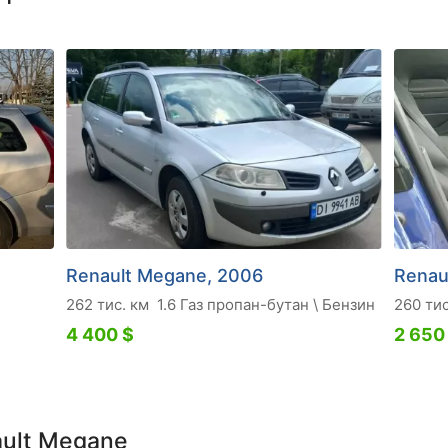
Renault Megane, 2006
Renau
262 тис. км
1.6 Газ пропан-бутан \ Бензин
260 тис
4 400 $
2 650
ault Megane