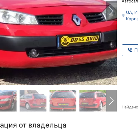
Автосал
UA, И
Карпа
П
Найден
ация от владельца