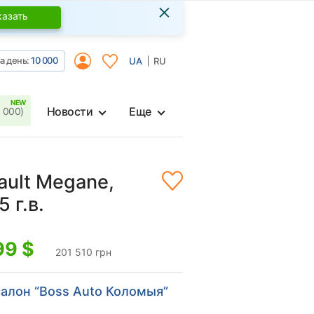
×
казать
а день:
10 000
UA
RU
Новости
Еще
 000)
ault Megane,
 г.в.
99
$
201 510 грн
алон “Boss Auto Коломыя”