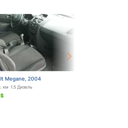
lt Megane, 2004
Renault Megane, 2
. км
1.5 Дизель
203 тис. км
1.39 Бензи
 $
3 200 $