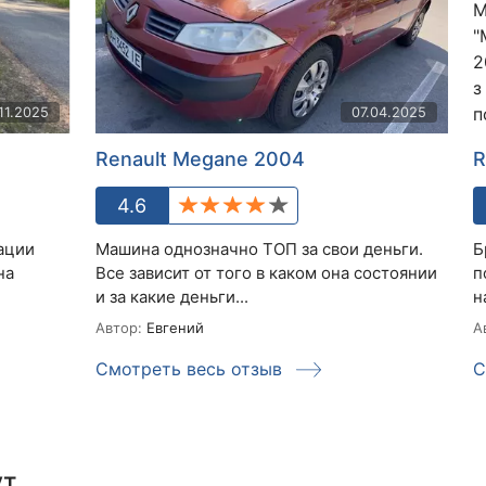
11.2025
07.04.2025
Renault Megane 2004
R
4.6
ации
Машина однозначно ТОП за свои деньги.
Б
на
Все зависит от того в каком она состоянии
п
и за какие деньги...
н
Автор:
Евгений
А
Смотреть весь отзыв
С
ут