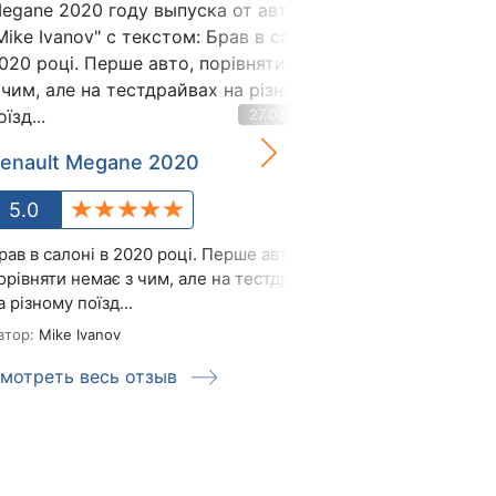
27.03.2025
enault Megane 2020
Renault Meg
5.0
5.0
рав в салоні в 2020 році. Перше авто,
Кузов хорошо 
орівняти немає з чим, але на тестдрайвах
не будет в бл
а різному поїзд...
попасть в кузов
втор:
Mike Ivanov
Автор:
EDYmail
мотреть весь отзыв
Смотреть ве