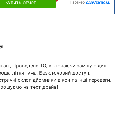
Купить отчет
Партнер
а
тані, Проведене ТО, включаючи заміну рідин,
ороша літня гума. Безключовий доступ,
тричні склопідйомники вікон та інші переваги.
рошуємо на тест драйв!