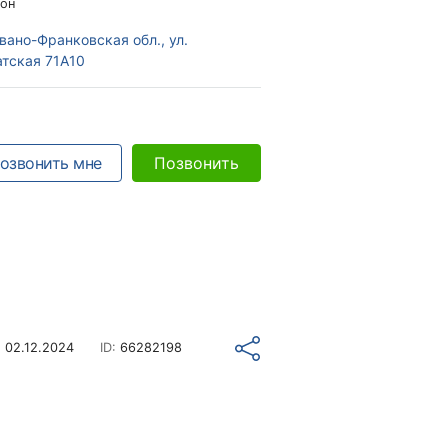
он
вано-Франковская обл., ул.
тская 71А10
озвонить мне
Позвонить
о
02.12.2024
ID:
66282198