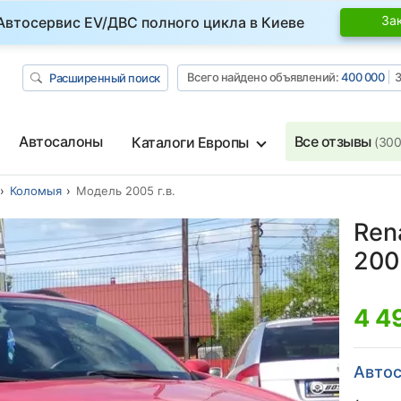
За
Автосервис EV/ДВС полного цикла в Киеве
Всего найдено объявлений:
400 000
З
Расширенный поиск
Автосалоны
Все отзывы
Каталоги Европы
(300
Коломыя
Модель 2005 г.в.
Ren
2005
4 4
Автос