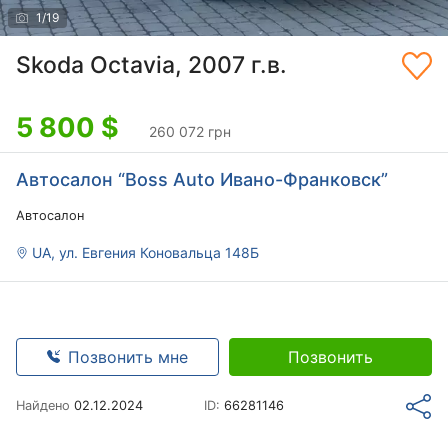
1
/
19
Skoda Octavia, 2007 г.в.
5 800
$
260 072 грн
Автосалон “Boss Auto Ивано-Франковск”
Автосалон
UA, ул. Евгения Коновальца 148Б
Позвонить мне
Позвонить
Найдено
02.12.2024
ID:
66281146