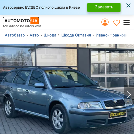
×
Заказать
Автосервис EV/ДВС полного цикла в Киеве
ВСЕ АВТО СО 100 АВТОСАЙТОВ
Автобазар
Авто
Шкода
Шкода Октавия
Ивано-Франковск