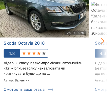
28.04.2026
Skoda Octavia 2018
Skoda
4.8
4.6
Лідер С-класу, безкомпромісний автомобіль.
Лідер 
<br><br>Безтолку нахвалювати чи
Безтол
критикувати будь-що не ...
що не 
Автор:
Валентин
Автор:
В
Смотреть весь отзыв
Смотр