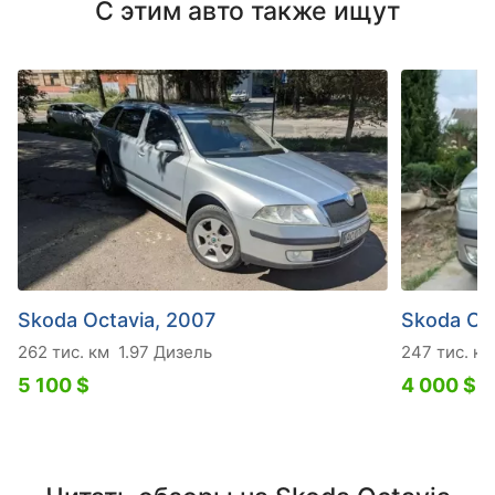
С этим авто также ищут
Skoda Octavia, 2007
Skoda Oct
262 тис. км
1.97 Дизель
247 тис. км
5 100 $
4 000 $