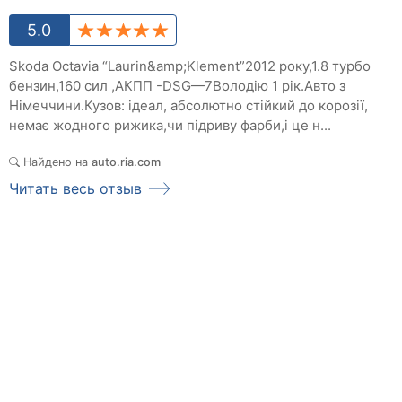
5.0
Skoda Octavia “Laurin&amp;Klement”2012 року,1.8 турбо
бензин,160 сил ,АКПП -DSG—7Володію 1 рік.Авто з
Німеччини.Кузов: ідеал, абсолютно стійкий до корозії,
немає жодного рижика,чи підриву фарби,і це н...
Найдено на
auto.ria.com
Читать весь отзыв