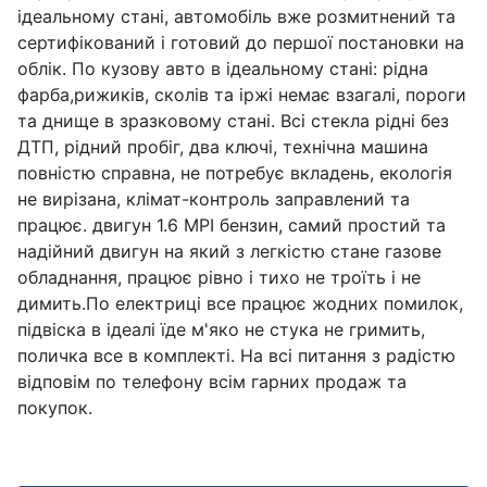
ідеальному стані, автомобіль вже розмитнений та
сертифікований і готовий до першої постановки на
облік. По кузову авто в ідеальному стані: рідна
фарба,рижиків, сколів та іржі немає взагалі, пороги
та днище в зразковому стані. Всі стекла рідні без
ДТП, рідний пробіг, два ключі, технічна машина
повністю справна, не потребує вкладень, екологія
не вирізана, клімат-контроль заправлений та
працює. двигун 1.6 MPI бензин, самий простий та
надійний двигун на який з легкістю стане газове
обладнання, працює рівно і тихо не троїть і не
димить.По електриці все працює жодних помилок,
підвіска в ідеалі їде м'яко не стука не гримить,
поличка все в комплекті. На всі питання з радістю
відповім по телефону всім гарних продаж та
покупок.