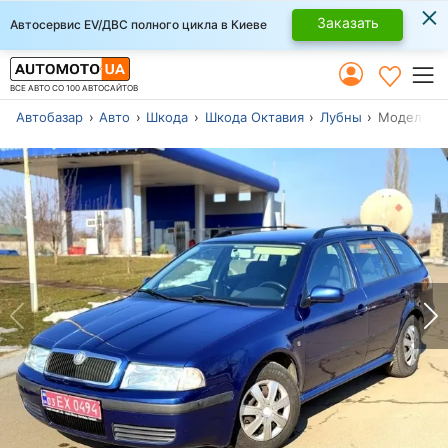
×
Заказать
Автосервис EV/ДВС полного цикла в Киеве
ВСЕ АВТО СО 100 АВТОСАЙТОВ
Автобазар
Авто
Шкода
Шкода Октавия
Лубны
Модель 200