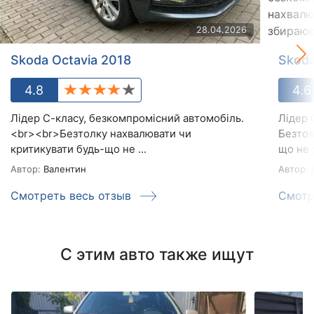
28.04.2026
Skoda Octavia 2018
Skoda
4.8
4.6
Лідер С-класу, безкомпромісний автомобіль.
Лідер 
<br><br>Безтолку нахвалювати чи
Безтол
критикувати будь-що не ...
що не 
Автор:
Валентин
Автор:
В
Смотреть весь отзыв
Смотр
С этим авто также ищут