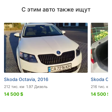
С этим авто также ищут
Skoda Octavia, 2016
Skoda Oct
212 тис. км
1.97 Дизель
216 тис. км
14 500 $
14 500 $