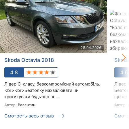
28.04.2026
Skoda Octavia 2018
Skoda
4.8
4.6
Лідер С-класу, безкомпромісний автомобіль.
Лідер 
<br><br>Безтолку нахвалювати чи
Безтол
критикувати будь-що не ...
що не 
Автор:
Валентин
Автор:
В
Смотреть весь отзыв
Смотр