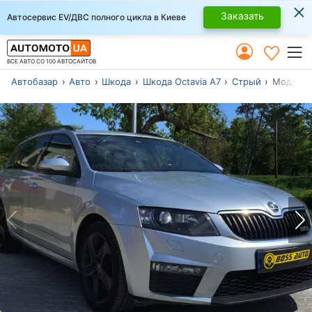
×
Заказать
Автосервис EV/ДВС полного цикла в Киеве
ВСЕ АВТО СО 100 АВТОСАЙТОВ
Автобазар
Авто
Шкода
Шкода Octavia A7
Стрый
Модель 2