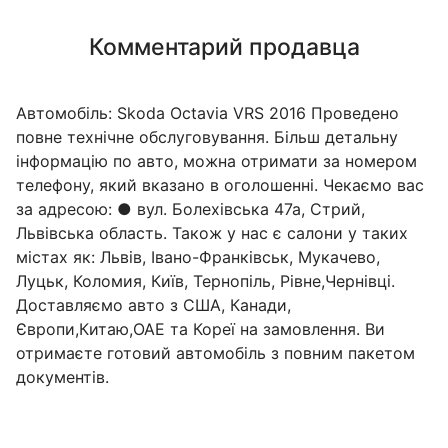
Комментарий продавца
Автомобіль: Skoda Octavia VRS 2016 Проведено
повне технічне обслуговування. Більш детальну
інформацію по авто, можна отримати за номером
телефону, який вказано в оголошенні. Чекаємо вас
за адресою: ● вул. Болехівська 47а, Стрий,
Львівська область. Також у нас є салони у таких
містах як: Львів, Івано-Франківськ, Мукачево,
Луцьк, Коломия, Київ, Тернопіль, Рівне,Чернівці.
Доставляємо авто з США, Канади,
Європи,Китаю,ОАЕ та Кореї на замовлення. Ви
отримаєте готовий автомобіль з повним пакетом
документів.