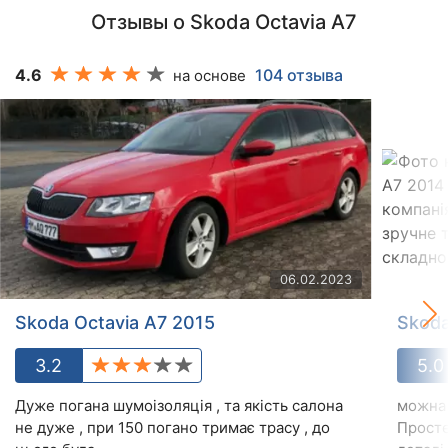
Отзывы о Skoda Octavia A7
4.6
104 отзыва
на основе
06.02.2023
Skoda Octavia A7 2015
Skoda
3.2
5.0
Дуже погана шумоізоляція , та якість салона
можна 
не дуже , при 150 погано тримає трасу , до
Просте