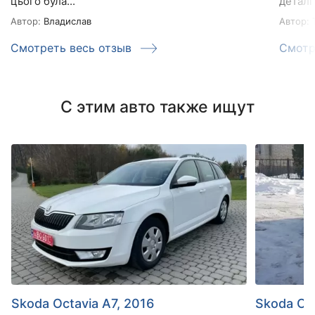
цього була...
деталі 
Автор:
Владислав
Автор:
Т
Смотреть весь отзыв
Смотр
С этим авто также ищут
Skoda Octavia A7, 2016
Skoda Oct