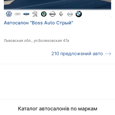
вперед.
Це і є філософія Boss Auto. Це – основа нашого
підходу до надання послуг та мірило якості.
Автосалон "Boss Auto Стрый"
Львовская обл., ул.Болеховская 47а
210 предложений авто
Каталог автосалонів по маркам