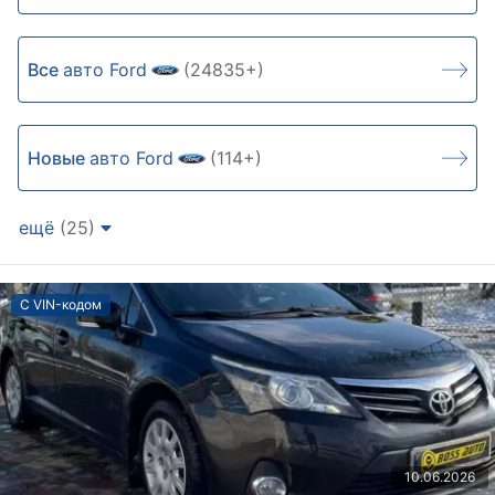
Все
авто Ford
(24835+)
Новые
авто Ford
(114+)
ещё
(25)
С VIN-кодом
10.06.2026