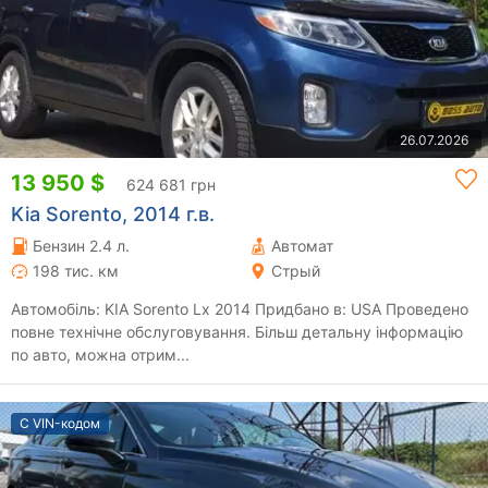
26.07.2026
13 950 $
624 681 грн
Kia Sorento, 2014 г.в.
Бензин 2.4 л.
Автомат
198 тис. км
Стрый
Автомобіль: KIA Sorento Lx 2014 Придбано в: USA Проведено
повне технічне обслуговування. Більш детальну інформацію
по авто, можна отрим...
С VIN-кодом