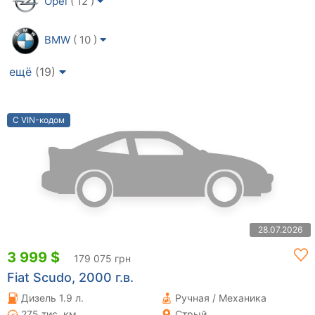
Opel
( 12 )
BMW
( 10 )
ещё
(19)
С VIN-кодом
28.07.2026
3 999 $
179 075 грн
Fiat Scudo, 2000 г.в.
Дизель 1.9 л.
Ручная / Механика
275 тис. км
Стрый