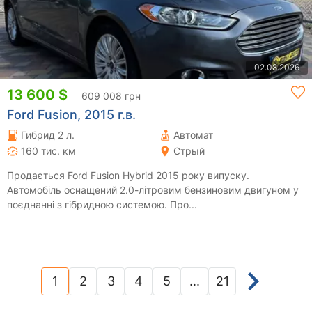
02.08.2026
13 600 $
609 008 грн
Ford Fusion, 2015 г.в.
Гибрид 2 л.
Автомат
160 тис. км
Стрый
Продається Ford Fusion Hybrid 2015 року випуску.
Автомобіль оснащений 2.0-літровим бензиновим двигуном у
поєднанні з гібридною системою. Про...
1
2
3
4
5
...
21
(current)