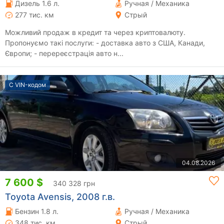
Дизель 1.6 л.
Ручная / Механика
277 тис. км
Стрый
Можливий продаж в кредит та через криптовалюту.
Пропонуємо такі послуги: - доставка авто з США, Канади,
Європи; - перереєстрація авто н...
С VIN-кодом
04.08.2026
7 600 $
340 328 грн
Toyota Avensis, 2008 г.в.
Бензин 1.8 л.
Ручная / Механика
348 тис. км
Стрый