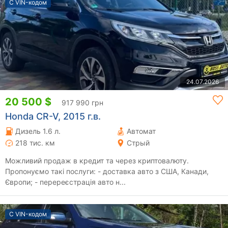
С VIN-кодом
24.07.2026
20 500 $
917 990 грн
Honda CR-V, 2015 г.в.
Дизель 1.6 л.
Автомат
218 тис. км
Стрый
Можливий продаж в кредит та через криптовалюту.
Пропонуємо такі послуги: - доставка авто з США, Канади,
Європи; - перереєстрація авто н...
С VIN-кодом