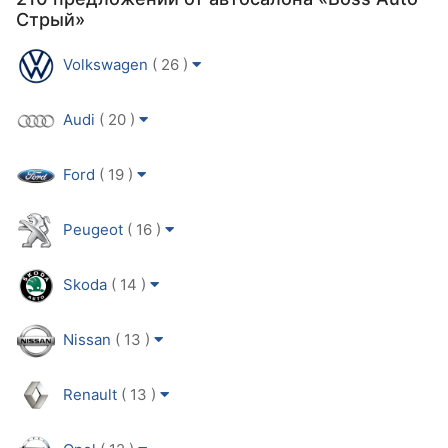
Стрый»
Volkswagen
( 26 )
Audi
( 20 )
Ford
( 19 )
Peugeot
( 16 )
Skoda
( 14 )
Nissan
( 13 )
Renault
( 13 )