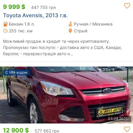
9 999 $
447 755 грн
Toyota Avensis, 2013 г.в.
Бензин 1.8 л.
Ручная / Механика
255 тис. км
Стрый
Можливий продаж в кредит та через криптовалюту.
Пропонуємо такі послуги: - доставка авто з США, Канади,
Європи; - перереєстрація авто н...
С VIN-кодом
03.08.2026
12 900 $
577 662 грн