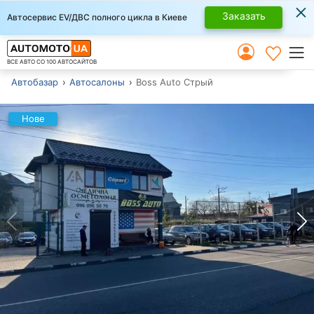
×
Заказать
Автосервис EV/ДВС полного цикла в Киеве
ВСЕ АВТО СО 100 АВТОСАЙТОВ
Автобазар
Автосалоны
Boss Auto Стрый
Нове