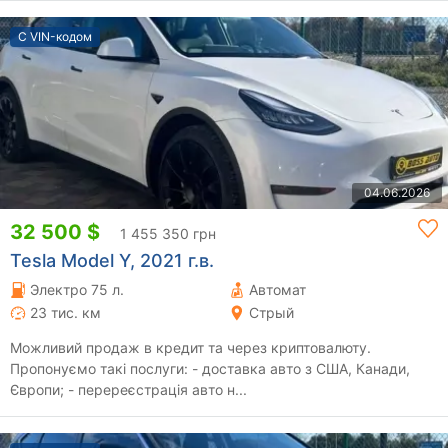
С VIN-кодом
04.06.2026
32 500 $
1 455 350 грн
Tesla Model Y, 2021 г.в.
Электро 75 л.
Автомат
23 тис. км
Стрый
Можливий продаж в кредит та через криптовалюту.
Пропонуємо такі послуги: - доставка авто з США, Канади,
Європи; - перереєстрація авто н...