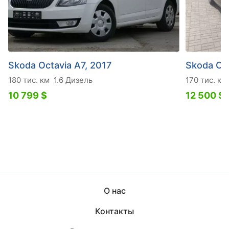
Skoda Octavia A7, 2017
Skoda Oct
180 тис. км
1.6 Дизель
170 тис. км
10 799 $
12 500 $
О нас
Контакты