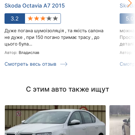
Skoda Octavia A7 2015
Skoda
3.2
5.0
Дуже погана шумоізоляція , та якість салона
можна 
не дуже , при 150 погано тримає трасу , до
Просте
цього була...
деталі 
Автор:
Владислав
Автор:
Т
Смотреть весь отзыв
Смотр
С этим авто также ищут