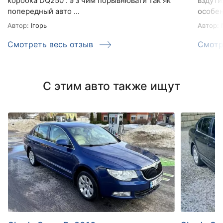
коробка DQ250 . э з чим порывнювати так як
вздути
попередный авто ...
особен
Автор:
Ігорь
Автор:
N
Смотреть весь отзыв
Смотр
С этим авто также ищут