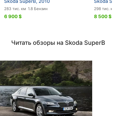
Skoda SuperB, 2010
Skoda Su
283 тис. км
1.8 Бензин
298 тис. км
6 900 $
8 500 $
Читать обзоры на Skoda SuperB