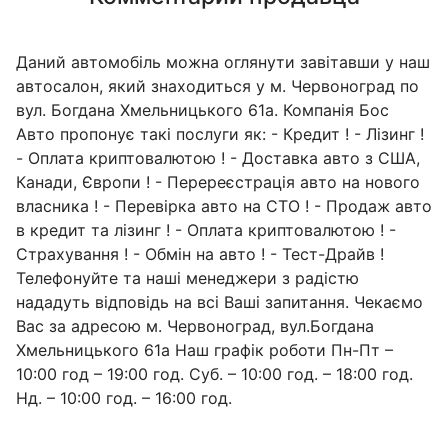
Даний автомобіль можна оглянути завітавши у наш
автосалон, який знаходиться у м. Червоноград по
вул. Богдана Хмельницького 61а. Компанія Бос
Авто пропонує такі послуги як: - Кредит ! - Лізинг !
- Оплата криптовалютою ! - Доставка авто з США,
Канади, Європи ! - Перереєстрація авто на нового
власника ! - Перевірка авто на СТО ! - Продаж авто
в кредит та лізинг ! - Оплата криптовалютою ! -
Страхування ! - Обмін на авто ! - Тест-Драйв !
Телефонуйте та наші менеджери з радістю
нададуть відповідь на всі Ваші запитання. Чекаємо
Вас за адресою м. Червоноград, вул.Богдана
Хмельницького 61а Наш графік роботи Пн-Пт –
10:00 год – 19:00 год. Суб. – 10:00 год. – 18:00 год.
Нд. – 10:00 год. – 16:00 год.