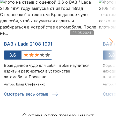
23.05.2024
ВАЗ / Lada 2108 1991
ВАЗ /
3.6
3.8
Брал данное чудо для себя, чтобы научиться
Хороша
ездить и разбираться в устройстве
находи
автомобиля. После не...
плотно
Автор:
Влад Стефаненко
Автор:
Смотреть весь отзыв
Смотр
С этим авто также ищут