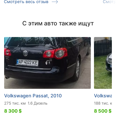
Смотреть весь отзыв
Смотр
С этим авто также ищут
Volkswagen Passat, 2010
Volkswag
275 тис. км
1.6 Дизель
188 тис. км
8 300 $
8 500 $