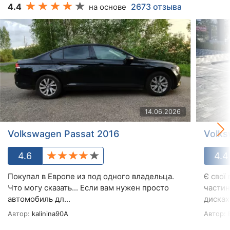
4.4
2673 отзыва
на основе
14.06.2026
Volkswagen Passat 2016
Volks
4.6
4.4
Покупал в Европе из под одного владельца.
Є свої
Что могу сказать... Если вам нужен просто
частин
автомобиль дл...
дисках з
Автор:
kalinina90A
Автор:
B