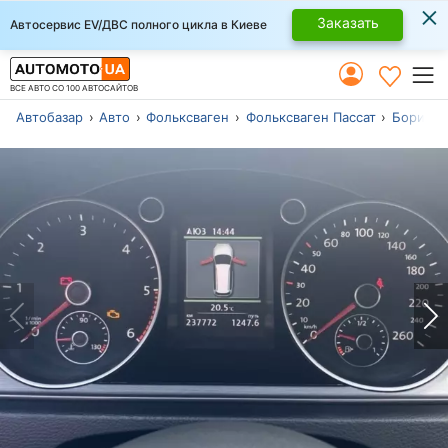
×
Заказать
Автосервис EV/ДВС полного цикла в Киеве
ВСЕ АВТО СО 100 АВТОСАЙТОВ
Автобазар
Авто
Фольксваген
Фольксваген Пассат
Бориспо