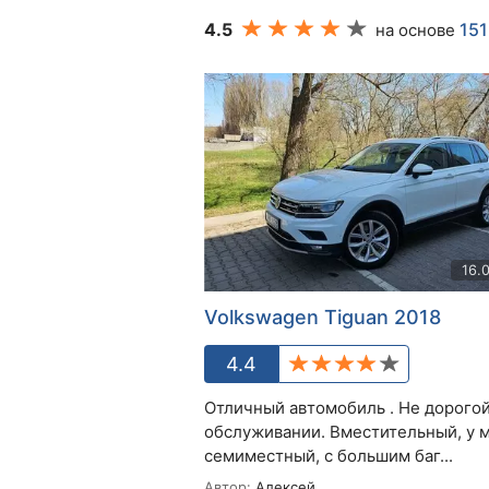
4.5
151
на основе
16.
Volkswagen Tiguan 2018
4.4
Отличный автомобиль . Не дорогой
обслуживании. Вместительный, у 
семиместный, с большим баг...
Автор:
Алексей