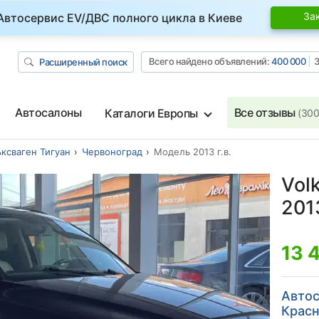
За
Автосервис EV/ДВС полного цикла в Киеве
Всего найдено объявлений:
400 000
З
Расширенный поиск
Автосалоны
Все отзывы
Каталоги Европы
(300
ксваген Тигуан
Червоноград
Модель 2013 г.в.
Vol
2013
13 
Автос
Красн