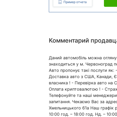
Пример отчета
Комментарий продавц
Даний автомобіль можна огляну
знаходиться у м. Червоноград п
Авто пропонує такі послуги як: -
Доставка авто з США, Канади, Є
власника ! - Перевірка авто на С
Оплата криптовалютою ! - Страху
Телефонуйте та наші менеджери 
запитання. Чекаємо Вас за адре
Хмельницького 61а Наш графік ро
10:00 год. – 18:00 год. Нд. – 10:00