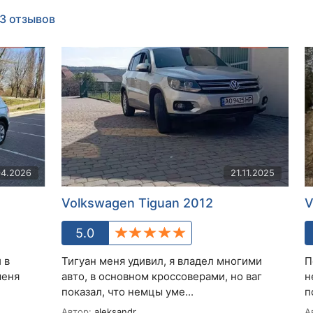
3 отзывов
04.2026
21.11.2025
Volkswagen Tiguan 2012
V
5.0
 в
Тигуан меня удивил, я владел многими
П
меня
авто, в основном кроссоверами, но ваг
н
показал, что немцы уме...
п
Автор:
aleksandr
А