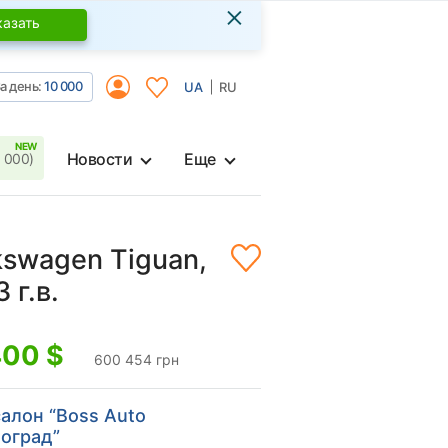
×
казать
а день:
10 000
UA
RU
Новости
Еще
 000)
kswagen Tiguan,
 г.в.
400
$
600 454 грн
алон “Boss Auto
оград”