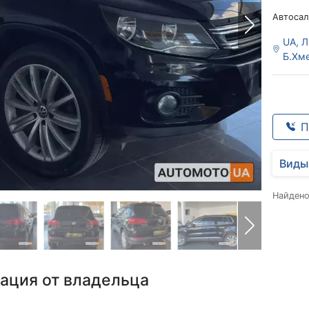
Автосал
UA, Л
Б.Хм
П
Виды
Найден
ация от владельца