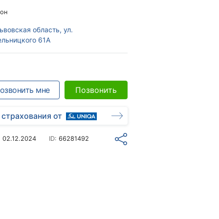
он
ьвовская область, ул.
ельницкого 61А
озвонить мне
Позвонить
 страхования от
о
02.12.2024
ID:
66281492