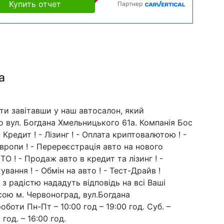
Купить отчет
Партнер
а
ти завітавши у наш автосалон, який
о вул. Богдана Хмельницького 61а. Компанія Бос
 Кредит ! - Лізинг ! - Оплата криптовалютою ! -
вропи ! - Перереєстрація авто на нового
ТО ! - Продаж авто в кредит та лізинг ! -
вання ! - Обмін на авто ! - Тест-Драйв !
з радістю нададуть відповідь на всі Ваші
сою м. Червоноград, вул.Богдана
боти Пн-Пт – 10:00 год – 19:00 год. Суб. –
 год. – 16:00 год.