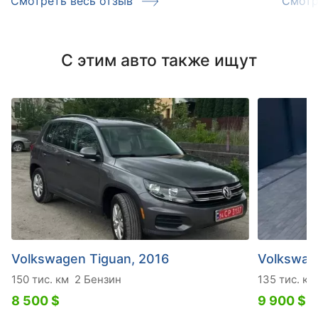
Смотреть весь отзыв
Смотр
С этим авто также ищут
Volkswagen Tiguan, 2016
Volkswag
150 тис. км
2 Бензин
135 тис. км
8 500 $
9 900 $