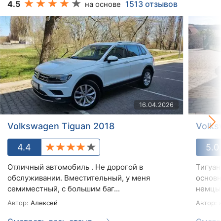
4.5
1513 отзывов
на основе
16.04.2026
Volkswagen Tiguan 2018
Volks
4.4
5.0
Отличный автомобиль . Не дорогой в
Тигуан
обслуживании. Вместительный, у меня
основн
семиместный, с большим баг...
немцы 
Автор:
Алексей
Автор:
a