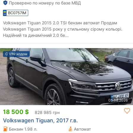
Проверено по номеру по базе МВД
BC0757IM
Volkswagen Tiguan 2015 2.0 TSI бензин автомат Продам
Volkswagen Tiguan 2015 року у стильному сірому кольорі.
Надійний та динамічний 2.0 бе...
С VIN-кодом
05.08.2026
18 500 $
828 985 грн
Volkswagen Tiguan, 2017 г.в.
Бензин 1.98 л.
Автомат