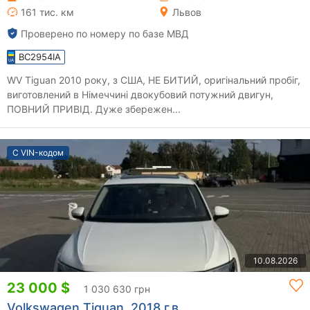
161 тис. км
Львов
Проверено по номеру по базе МВД
BC2954IA
WV Tiguan 2010 року, з США, НЕ БИТИЙ, оригінальний пробіг,
виготовлений в Німеччині двокубовий потужний двигун,
ПОВНИЙ ПРИВІД. Дуже збережен...
С VIN-кодом
10.08.2026
23 000 $
1 030 630 грн
Volkswagen Tiguan, 2018 г.в.