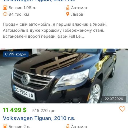
Бензин 1.98 л.
Автомат
84 тис. км
Львов
Продам свій автомобіль, я перший власник в Україні.
Автомобіль в дуже хорошому і збереженому стані.
Встановлені дорогі передні фари Full Le...
С VIN-кодом
22.07.2026
11 499 $
515 270 грн
Volkswagen Tiguan, 2010 г.в.
Бензин 2 л.
Автомат