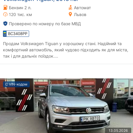
Бензин 2 л.
Автомат
120 тис. км
Львов
Проверено по номеру по базе МВД
BC3408PP
Продам Volkswagen Tiguan у хорошому стані. Надійний та
комфортний автомобіль, який чудово підходить як для міста,
так і для дальніх поїздок....
С VIN-кодом
13.05.2026