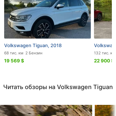
Volkswagen Tiguan, 2018
Volkswag
68 тис. км
2 Бензин
132 тис. км
19 569 $
22 900 $
Читать обзоры на Volkswagen Tiguan