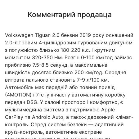
Комментарий продавца
Volkswagen Tiguan 2.0 бензин 2019 року оснащений
2.0-літровим 4-циліндровим турбованим двигуном
з потужністю близько 180-220 к.с. і крутним
моментом 320-350 Нм. Розгін 0-100 км/год займає
приблизно 7.5-8.5 секунд, а максимальна
швидкість досягає близько 200 км/год. Середня
витрата пального становить 7-9 л/100 км.
Автомобіль має передній або повний привід
(4MOTION) і 7-ступінчасту автоматичну коробку
передач DSG. У салоні просторо і комфортно, є
мультимедійна система з підтримкою Apple
CarPlay та Android Auto, а також двозонний клімат-
контроль. Серед систем безпеки — адаптивний
круїз-контроль, автоматичне екстрене