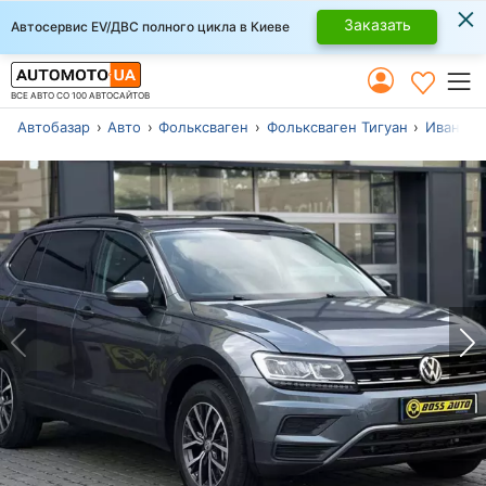
×
Заказать
Автосервис EV/ДВС полного цикла в Киеве
ВСЕ АВТО СО 100 АВТОСАЙТОВ
Автобазар
Авто
Фольксваген
Фольксваген Тигуан
Ивано-Ф