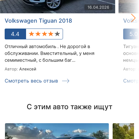
16.04.2026
Volkswagen Tiguan 2018
Volks
4.4
5.0
Отличный автомобиль . Не дорогой в
Тигуан
обслуживании. Вместительный, у меня
основн
семиместный, с большим баг...
немцы 
Автор:
Алексей
Автор:
a
Смотреть весь отзыв
Смотр
С этим авто также ищут