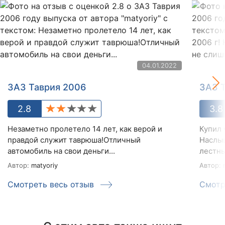
04.01.2022
ЗАЗ Таврия 2006
ЗАЗ 
2.8
3.8
Незаметно пролетело 14 лет, как верой и
Купил 
правдой служит таврюша!Отличный
Наслы
автомобиль на свои деньги...
лестны
Автор:
matyoriy
Автор:
m
Смотреть весь отзыв
Смотр