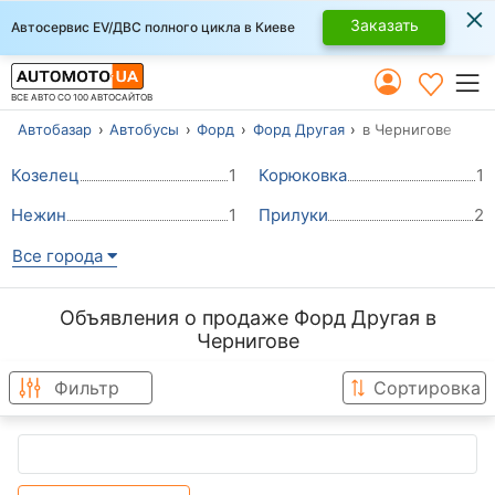
×
Заказать
Автосервис EV/ДВС полного цикла в Киеве
ВСЕ АВТО СО 100 АВТОСАЙТОВ
Автобазар
Автобусы
Форд
Форд Другая
в Чернигове
Козелец
1
Корюковка
1
Нежин
1
Прилуки
2
Все города
Объявления о продаже Форд Другая в
Чернигове
Фильтр
Сортировка