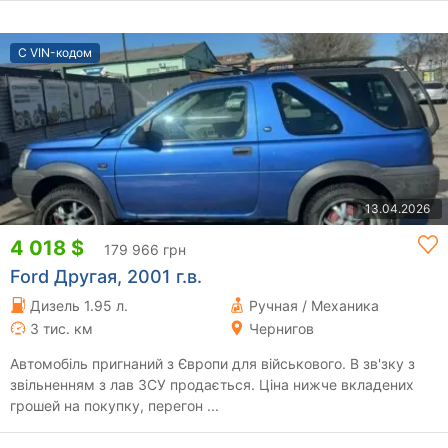
С VIN-кодом
13.04.2026
4 018 $
179 966 грн
Ford Другая, 2001 г.в.
Дизель 1.95 л.
Ручная / Механика
3 тис. км
Чернигов
Автомобіль пригнаний з Європи для військового. В зв'зку з
звільненням з лав ЗСУ продається. Ціна нижче вкладених
грошей на покупку, перегон ...