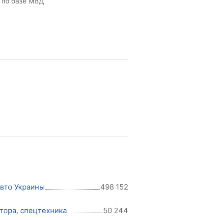
 по базе МВД
авто Украины
498 152
тора, спецтехника
50 244