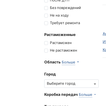
После ДТП
Без повреждений
Не на ходу
Требует ремонта
А
Растаможенные
И
Растаможен
К
Не растаможен
Область
Больше
Город
Коробка передач
Больше