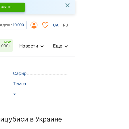
×
казать
а день:
10 000
UA
RU
Новости
Еще
 000)
Сафир
Темса
ицубиси в Украине