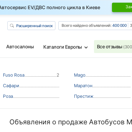
За
Автосервис EV/ДВС полного цикла в Киеве
Всего найдено объявлений:
400 000
З
Расширенный поиск
Автосалоны
Все отзывы
Каталоги Европы
(300
Fuso Rosa
2
Mago
Сафари
Маратон
Роза
Престиж
Объявления о продаже Автобусов М