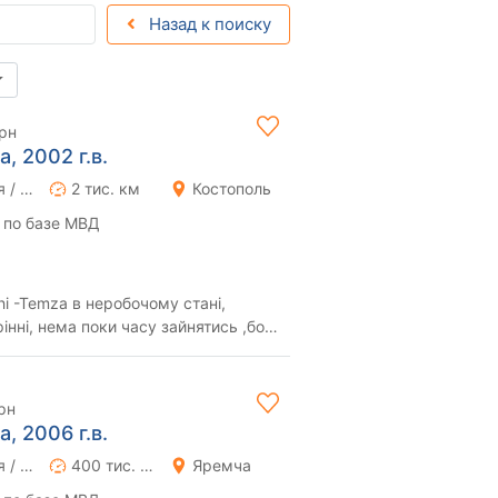
Назад к поиску
грн
a, 2002 г.в.
Ручная / Механика
2 тис. км
Костополь
 по базе МВД
робочому стані,
інні, нема поки часу зайнятись ,бо
лужбу, мотор вж...
рн
a, 2006 г.в.
Ручная / Механика
400 тис. км
Яремча