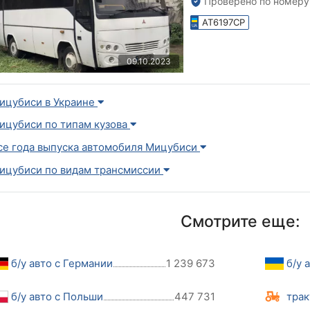
Проверено по номеру
AT6197CP
09.10.2023
ицубиси в Украине
ицубиси по типам кузова
се года выпуска автомобиля Мицубиси
ицубиси по видам трансмиссии
Смотрите еще:
б/у авто с Германии
1 239 673
б/у 
б/у авто с Польши
447 731
трак