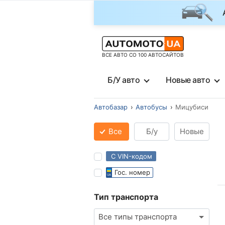
ВСЕ АВТО СО 100 АВТОСАЙТОВ
Б/У авто
Новые авто
Автобазар
Автобусы
Мицубиси
Все
Б/у
Новые
С VIN-кодом
Гос. номер
Тип транспорта
Все типы транспорта