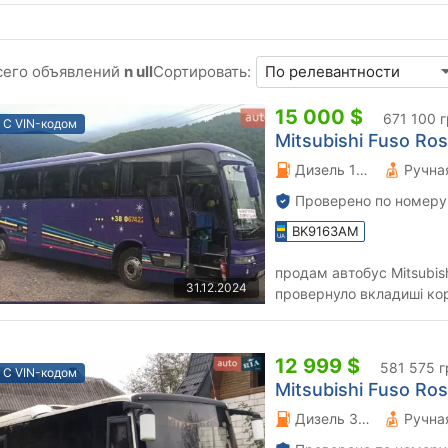
сего объявлений
n ull
Сортировать:
15 000 $
671 100 
С VIN-кодом
Mitsubishi Fuso Ros
Дизель 11.95 л.
Проверено по номеру
BK9163AM
продам автобус Mitsubishi -Temza в не
31.12.2024
провернуло вкладиші кор
забрали на с
12 999 $
581 575 г
С VIN-кодом
Mitsubishi Fuso Ros
Дизель 3.91 л.