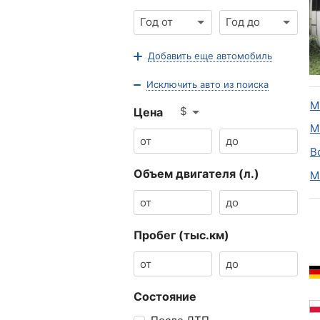
Год от
Год до
Добавить еще автомобиль
Исключить авто из поиска
М
$
Цена
М
В
Объем двигателя (л.)
М
Пробег (тыс.км)
Состояние