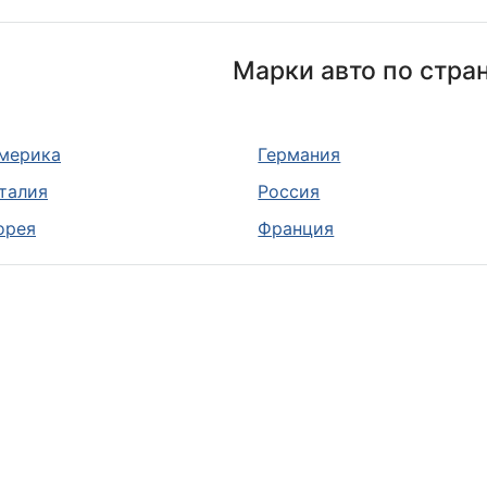
Марки авто по стра
мерика
Германия
талия
Россия
орея
Франция