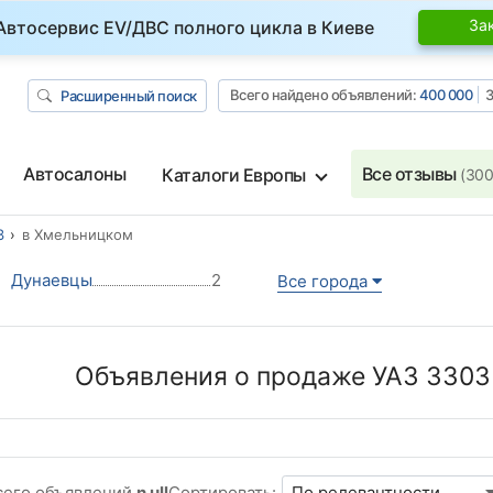
За
Автосервис EV/ДВС полного цикла в Киеве
Всего найдено объявлений:
400 000
З
Расширенный поиск
Автосалоны
Все отзывы
Каталоги Европы
(300
3
в Хмельницком
Дунаевцы
2
Все города
Объявления о продаже УАЗ 3303
сего объявлений
n ull
Сортировать: