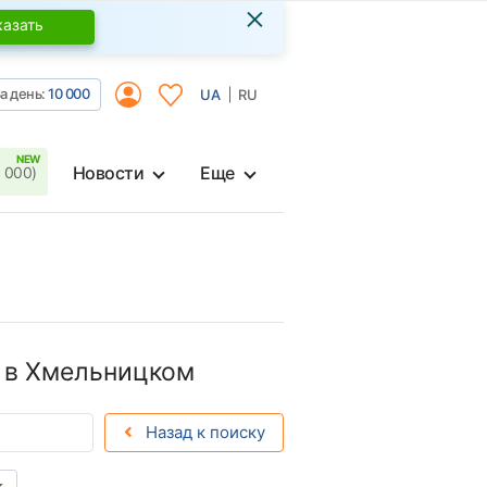
×
казать
а день:
10 000
UA
RU
Новости
Еще
 000)
 в Хмельницком
Назад к поиску