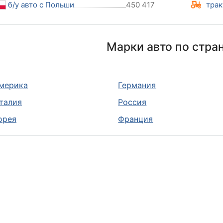
б/у авто с Польши
450 417
трак
Марки авто по стра
мерика
Германия
талия
Россия
орея
Франция