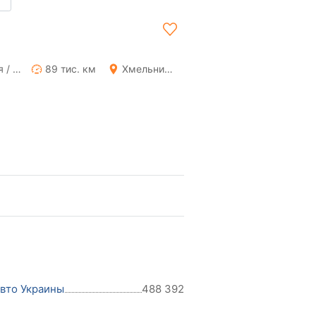
Ручная / Механика
89 тис. км
Хмельницкий
авто Украины
488 392