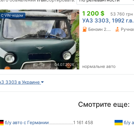
1 200 $
53 760 грн
С VIN-кодом
УАЗ 3303, 1992 г.в.
Бензин 2.45 л.
04.07.2026
нормальне авто
АЗ 3303 в Украине
Смотрите еще:
б/у авто с Германии
1 161 458
б/у 