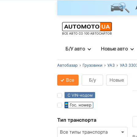
ВСЕ АВТО СО 100 АВТОСАЙТОВ
Б/У авто
Новые авто
Автобазар
Грузовики
УАЗ
УАЗ 330
Все
Б/у
Новые
С VIN-кодом
Гос. номер
Тип транспорта
Все типы транспорта
В