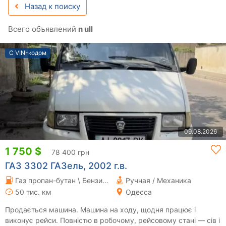
Назад к поиску
Всего объявлений
n ull
С VIN-кодом
09.08.2026
1 750 $
78 400 грн
ГАЗ 3302 ГАЗель, 2002 г.в.
Газ пропан-бутан \ Бензин 2.4 л.
Ручная / Механика
50 тис. км
Одесса
Продається машина. Машина на ходу, щодня працює і
виконує рейси. Повністю в робочому, рейсовому стані — сів і