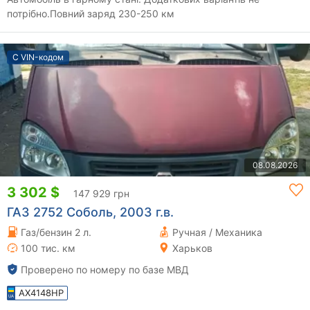
потрібно.Повний заряд 230-250 км
С VIN-кодом
08.08.2026
3 302 $
147 929 грн
ГАЗ 2752 Соболь, 2003 г.в.
Газ/бензин 2 л.
Ручная / Механика
100 тис. км
Харьков
Проверено по номеру по базе МВД
AX4148HP