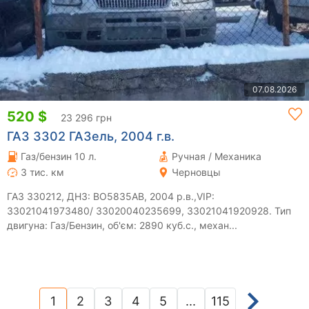
07.08.2026
520 $
23 296 грн
ГАЗ 3302 ГАЗель, 2004 г.в.
Газ/бензин 10 л.
Ручная / Механика
3 тис. км
Черновцы
ГАЗ 330212, ДНЗ: ВО5835АВ, 2004 р.в.,VIP:
33021041973480/ 33020040235699, 33021041920928. Тип
двигуна: Газ/Бензин, об'єм: 2890 куб.с., механ...
1
2
3
4
5
...
115
(current)