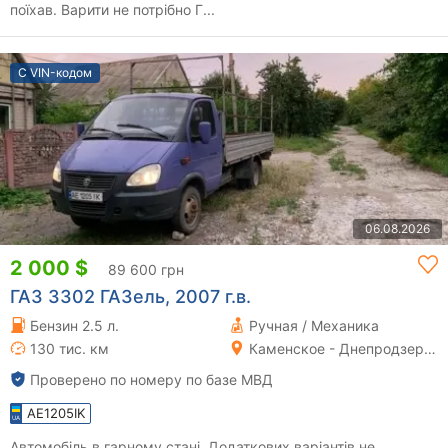
поїхав. Варити не потрібно Г...
С VIN-кодом
06.08.2026
2 000 $
89 600 грн
ГАЗ 3302 ГАЗель, 2007 г.в.
Бензин 2.5 л.
Ручная / Механика
130 тис. км
Каменское - Днепродзержинск
Проверено по номеру по базе МВД
AE1205IK
Автомобіль в гарному стані. Додаткових варіантів не