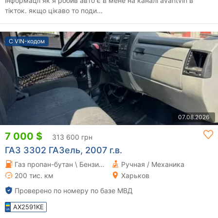
інформації як я робив авто є в мене на каналі avantvin в
тікток. якщо цікаво то поди...
С VIN-кодом
07.08.2026
7 000 $
313 600 грн
ГАЗ 3302 ГАЗель, 2007 г.в.
Газ пропан-бутан \ Бензин 2.7 л.
Ручная / Механика
200 тис. км
Харьков
Проверено по номеру по базе МВД
AX2591KE