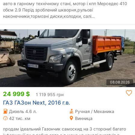
авто в гарному технічному стані, мотор і кпп Мерседес 410
обєм 2.9 Перід зроблений шкворня,рульові
наконечники,тормозні диски,колодки, салі...
08.08.2026
24 999 $
1 119 955 грн
ГАЗ ГАЗон Next, 2016 г.в.
Дизель 4.6 л.
Ручная / Механика
42 тис. км
Винница
продам ідеальний Газончик самоскид на 3 сторони! багато