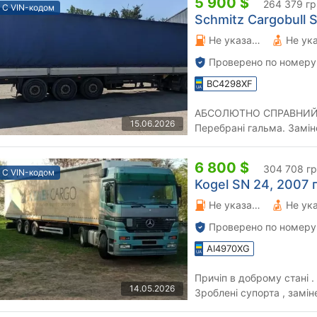
5 900 $
264 379 гр
С VIN-кодом
Schmitz Cargobull S
Не указано 0 л.
Не ук
Проверено по номеру
BC4298XF
АБСОЛЮТНО СПРАВНИЙ П
15.06.2026
Перебрані гальма. Замін
Колодки нові. Гума на гар
6 800 $
304 708 г
С VIN-кодом
Kogel SN 24, 2007 г
Не указано 0 л.
Не ук
Проверено по номеру
AI4970XG
Причіп в доброму стані . 
14.05.2026
Зроблені супорта , замінені 5
гальмівна система , ...