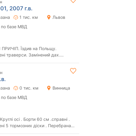
н
01, 2007 г.в.
азана
1 тис. км
Львов
 по базе МВД
РИЧІП. Їздив на Польщу.
ені траверси. Замінений дах.
антії.
рн
.в.
азана
0 тис. км
Винница
 по базе МВД
Круглі осі . Борти 60 см .справні .
 тормозних діски . Перебрана