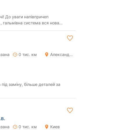
ричеп
, гальмівна система вся нова
ду. после ремон...
азана
0 тис. км
Александрия
під заміну, більше деталей за
.в.
азана
0 тис. км
Киев