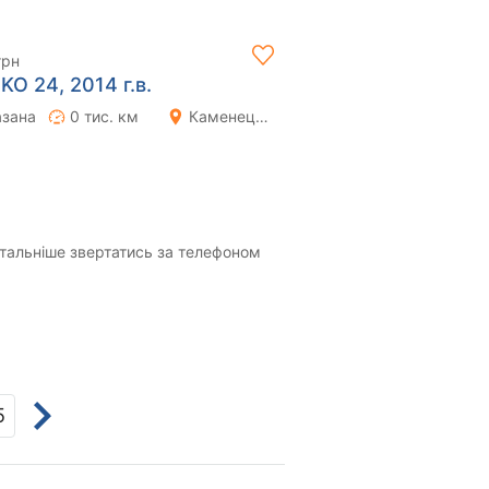
грн
KO 24, 2014 г.в.
азана
0 тис. км
Каменец-Подольский
тальніше звертатись за телефоном
5