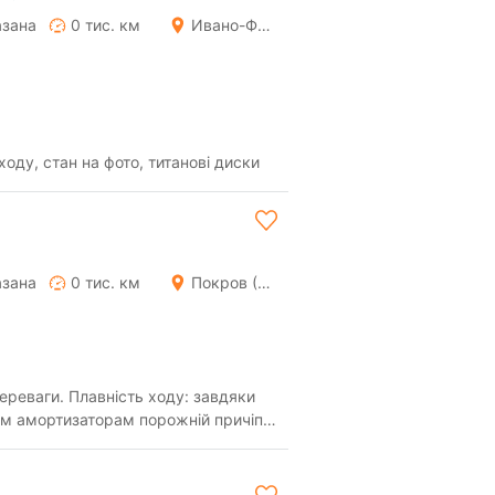
азана
0 тис. км
Ивано-Франковск
ходу, стан на фото, титанові диски
азана
0 тис. км
Покров (Орджоникидзе)
переваги. Плавність ходу: завдяки
им амортизаторам порожній причіп
сил...