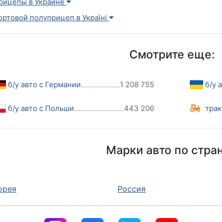
рицепы в Украине
ортовой полуприцеп в Україні
Смотрите еще:
б/у авто с Германии
1 208 755
б/у 
б/у авто с Польши
443 206
трак
Марки авто по стра
орея
Россия