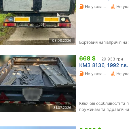
Не указано 0 л.
Не ук
03.08.2026
Бортовий напівпричіп на 
668 $
29 933 грн
КМЗ 8136, 1992 г.в.
Не указано 0 л.
Не ук
Ключові особливості та 
31.07.2026
пружинам та гідравлічн
не стрибає на дорозі так 