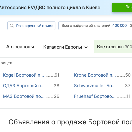
За
Автосервис EV/ДВС полного цикла в Киеве
Всего найдено объявлений:
400 000
З
Расширенный поиск
Автосалоны
Все отзывы
Каталоги Европы
(300
прицеп
Kogel Бортовой полуприцеп
61
Krone Бортовой полуприцеп
50
ОДАЗ Бортовой полуприцеп
38
Schwarzmuller Бортовой полуприцеп
37
МАЗ Бортовой полуприцеп
26
Fruehauf Бортовой полуприцеп
11
Объявления о продаже Бортовой по