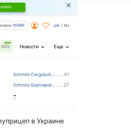
×
казать
а день:
10 000
UA
RU
Новости
Еще
 000)
Schmitz Cargobull Бортовой полуприцеп
41
Schmitz Бортовой полуприцеп
27
луприцеп в Украине