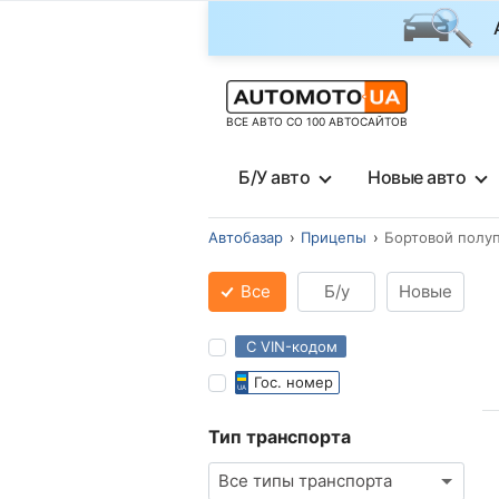
ВСЕ АВТО СО 100 АВТОСАЙТОВ
Б/У авто
Новые авто
Автобазар
Прицепы
Бортовой полу
Все
Б/у
Новые
С VIN-кодом
Гос. номер
Тип транспорта
Все типы транспорта