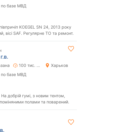
 по базе МВД
півпричіп KOEGEL SN 24, 2013 року
й, вісі SAF. Регулярне ТО та ремонт.
н
г.в.
азана
100 тис. км
Харьков
 по базе МВД
 На добрій гумі, з новим тентом,
поміняними полами та поварений.
в.