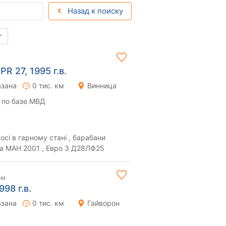
Назад к поиску
PR 27, 1995 г.в.
азана
0 тис. км
Винница
 по базе МВД
сі в гарному стані , барабани
є голова МАН 2001 , Евро 3 Д28ЛФ25
рн
98 г.в.
азана
0 тис. км
Гайворон