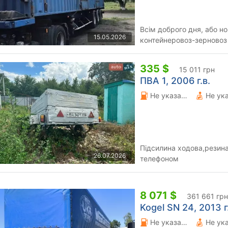
Всім доброго дня, або ночі! До уваги напівп
15.05.2026
контейнеровоз-зерновоз 
перебрала. на боевом хо
335 $
15 011 грн
ПВА 1, 2006 г.в.
Не указано 0 л.
Не ук
Підсилина ходова,резина 
26.07.2026
телефоном
8 071 $
361 661 грн
Kogel SN 24, 2013 г
Не указано 0 л.
Не ук