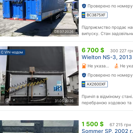
Проверено по номеру
BC3875XF
Підприємство продає на
08.07.2026
випуску. Стан задовільни
6 700 $
300 227 гр
С VIN-кодом
Wielton NS-3, 2013 
Не указано 0 л.
Не ук
Проверено по номеру
AX2600XF
Причіп в відміному стані.
31.05.2026
перебраною ходовою та 
1 500 $
67 215 грн
Sommer SP, 2002 г.