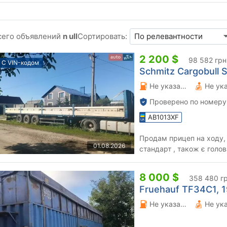
сего объявлений
n ull
Сортировать:
2 200 $
98 582 грн
С VIN-кодом
Schmitz Cargobull S
Не указано 0 л.
Не ук
Проверено по номеру
AB1013XF
Продам прицеп на ходу, о
01.08.2026
стандарт , також 
8 000 $
358 480 г
Fruehauf TF34C1, 19
Не указано 0 л.
Не ук