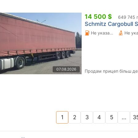
14 500 $
649 745 
Schmitz Cargobull S
Не указано 0 л.
Не ук
07.08.2026
Продам прицеп більш де
1
2
3
4
5
...
3
(current)