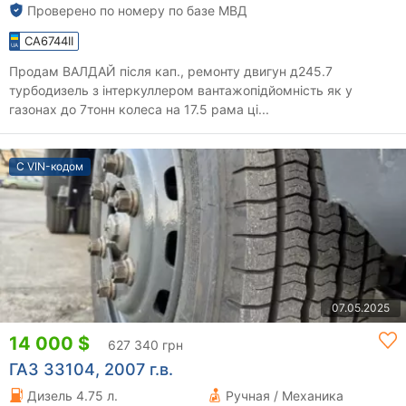
Проверено по номеру по базе МВД
CA6744II
Продам ВАЛДАЙ після кап., ремонту двигун д245.7
турбодизель з інтеркуллером вантажопідйомність як у
газонах до 7тонн колеса на 17.5 рама ці...
С VIN-кодом
07.05.2025
14 000 $
627 340 грн
ГАЗ 33104, 2007 г.в.
Дизель 4.75 л.
Ручная / Механика