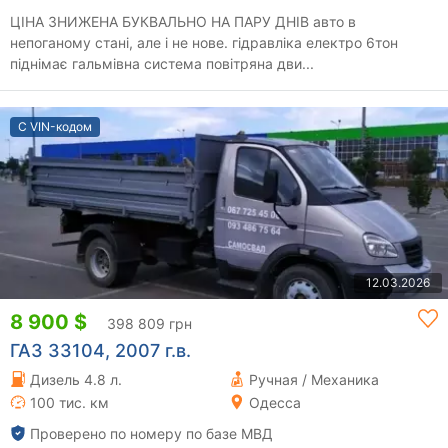
ЦІНА ЗНИЖЕНА БУКВАЛЬНО НА ПАРУ ДНІВ авто в
непоганому стані, але і не нове. гідравліка електро 6тон
піднімає гальмівна система повітряна дви...
С VIN-кодом
12.03.2026
8 900 $
398 809 грн
ГАЗ 33104, 2007 г.в.
Дизель 4.8 л.
Ручная / Механика
100 тис. км
Одесса
Проверено по номеру по базе МВД