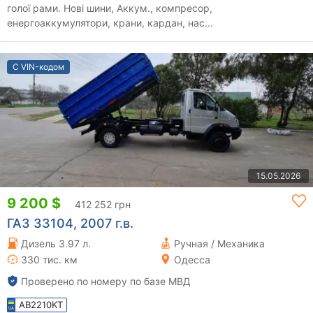
голої рами. Нові шини, Аккум., компресор,
енергоаккумулятори, крани, кардан, нас...
С VIN-кодом
15.05.2026
9 200 $
412 252 грн
ГАЗ 33104, 2007 г.в.
Дизель 3.97 л.
Ручная / Механика
330 тис. км
Одесса
Проверено по номеру по базе МВД
AB2210KT