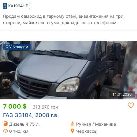
KA1964HE
Продам самоскид в гарному стані, вивантаження на три
сторони, майже нова гума, докладніше за телефоном.
С VIN-кодом
14.01.2026
7 000 $
313 670 грн
ГАЗ 33104, 2008 г.в.
Дизель 4.75 л.
Ручная / Механика
0 тис. км
Черкассы