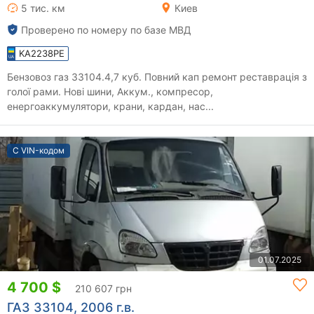
5 тис. км
Киев
Проверено по номеру по базе МВД
KA2238PE
Бензовоз газ 33104.4,7 куб. Повний кап ремонт реставрація з
голої рами. Нові шини, Аккум., компресор,
енергоаккумулятори, крани, кардан, нас...
С VIN-кодом
01.07.2025
4 700 $
210 607 грн
ГАЗ 33104, 2006 г.в.