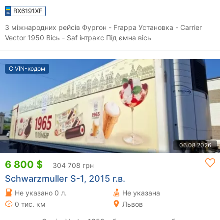
BX6191XF
З міжнародних рейсів Фургон - Frappa Установка - Carrier
Vector 1950 Вісь - Saf інтракс Під ємна вісь
С VIN-кодом
06.08.2026
6 800 $
304 708 грн
Schwarzmuller S-1, 2015 г.в.
Не указано 0 л.
Не указана
0 тис. км
Львов