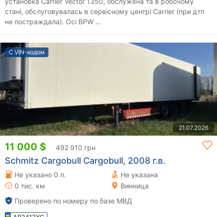
установка Carrier Vector 1350, обслужена та в робочому
стані, обслуговувалась в сервісному центрі Carrier (при дтп
не постраждала). Осі BPW ...
С VIN-кодом
21.07.2026
11 000 $
492 910 грн
Schmitz Cargobull Cargobull, 2008 г.в.
Не указано 0 л.
Не указана
0 тис. км
Винница
Проверено по номеру по базе МВД
AB2412XG