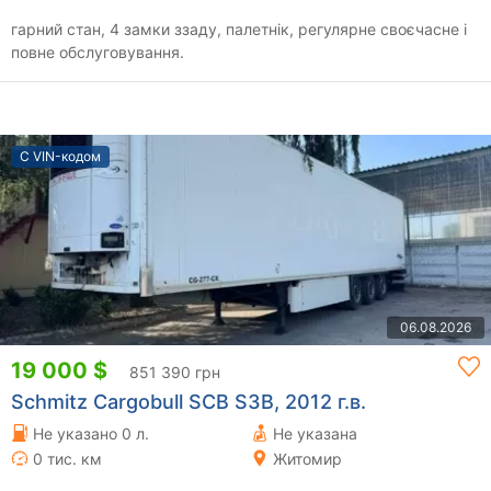
гарний стан, 4 замки ззаду, палетнік, регулярне своєчасне і
повне обслуговування.
С VIN-кодом
06.08.2026
19 000 $
851 390 грн
Schmitz Cargobull SCB S3B, 2012 г.в.
Не указано 0 л.
Не указана
0 тис. км
Житомир