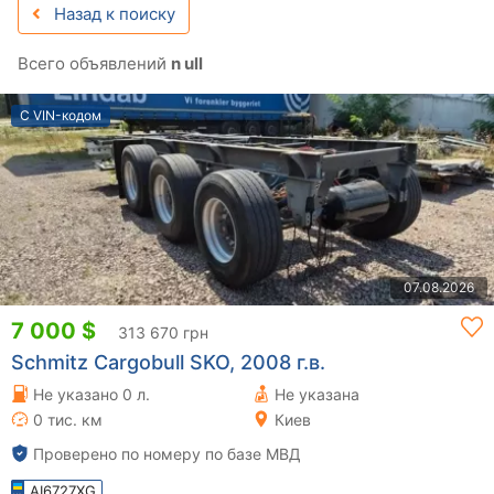
Назад к поиску
Всего объявлений
n ull
С VIN-кодом
07.08.2026
7 000 $
313 670 грн
Schmitz Cargobull SKO, 2008 г.в.
Не указано 0 л.
Не указана
0 тис. км
Киев
Проверено по номеру по базе МВД
AI6727XG