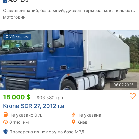
Свіжопригнаний, безрамний, дискові тормоза, мала кількість
мотогодин.
С VIN-кодом
06.07.2026
18 000 $
806 580 грн
Krone SDR 27, 2012 г.в.
Не указано 0 л.
Не указана
0 тис. км
Киев
Проверено по номеру по базе МВД