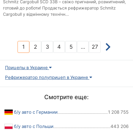
Schmitz Cargobull SCD 33B – свіжо пригнаний, розмитнений,
готовий до роботи! Продається рефрижератор Schmitz
Cargobull у відмінному технічн...
1
2
3
4
5
...
27
(current)
Прицепы в Украине
Рефрижератор полуприцеп в Украине
Смотрите еще:
б/у авто с Германии
1 208 755
б/у авто с Польши
443 206