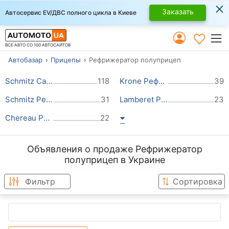
×
Заказать
Автосервис EV/ДВС полного цикла в Киеве
ВСЕ АВТО СО 100 АВТОСАЙТОВ
Автобазар
Прицепы
Рефрижератор полуприцеп
Schmitz Cargobull Рефрижератор полуприцеп
118
Krone Рефрижератор полуприцеп
39
Schmitz Рефрижератор полуприцеп
31
Lamberet Рефрижератор полуприцеп
23
Chereau Рефрижератор полуприцеп
22
Объявления о продаже Рефрижератор
полуприцеп в Украине
Фильтр
Сортировка