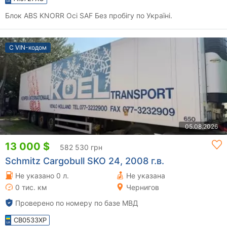
Блок ABS KNORR Осі SAF Без пробігу по Україні.
С VIN-кодом
05.08.2026
13 000 $
582 530 грн
Schmitz Cargobull SKO 24, 2008 г.в.
Не указано 0 л.
Не указана
0 тис. км
Чернигов
Проверено по номеру по базе МВД
CB0533XP