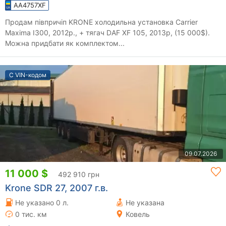
AA4757XF
Продам півпричіп KRONE холодильна установка Carrier
Maxima I300, 2012р., + тягач DAF XF 105, 2013р, (15 000$).
Можна придбати як комплектом...
С VIN-кодом
09.07.2026
11 000 $
492 910 грн
Krone SDR 27, 2007 г.в.
Не указано 0 л.
Не указана
0 тис. км
Ковель