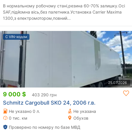
В нормальному робочому стані,резина 60-70% залишку.Осі
SAF,підйомна вісь,без палетника.Установка Carrier Maxima
1300,з електромотором,повний...
С VIN-кодом
25.07.2026
9 000 $
403 290 грн
Schmitz Cargobull SKO 24, 2006 г.в.
Не указано 0 л.
Не указана
0 тис. км
Обухов
Проверено по номеру по базе МВД