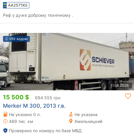
AA2571XG
Реф у дуже доброму технічному .
С VIN-кодом
11.06.2026
15 500 $
694 555 грн
Merker M 300, 2013 г.в.
Не указано 0 л.
Не указана
489 тис. км
Хмельницкий
Проверено по номеру по базе МВД