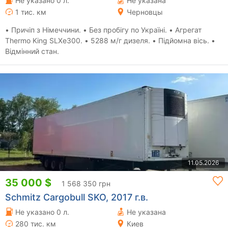
Не указано 0 л.
Не указана
1 тис. км
Черновцы
• Причіп з Німеччини. • Без пробігу по Україні. • Агрегат
Thermo King SLXe300. • 5288 м/г дизеля. • Підйомна вісь. •
Відмінний стан.
11.05.2026
35 000 $
1 568 350 грн
Schmitz Cargobull SKO, 2017 г.в.
Не указано 0 л.
Не указана
280 тис. км
Киев