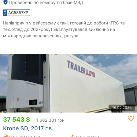
Проверено по номеру по базе МВД
AC5857XP
Напівпричіп у рейсовому стані, готовий до роботи (FRC та
тех.огляд до 2027року) Експлуатувався виключно на
міжнародних перевезеннях, регуля...
16.02.2026
37 543 $
1 682 301 грн
Krone SD, 2017 г.в.