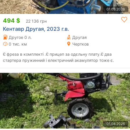
01.08.2026
494 $
22 136 грн
Кентавр Другая, 2023 г.в.
Другое 0 л.
Другая
0 тис. км
Чертков
Є фреза в комплекті .Є прицеп за одєльну плату.Є два
стартера пружинний і електричний акамулятор тоже є.
01.08.2026