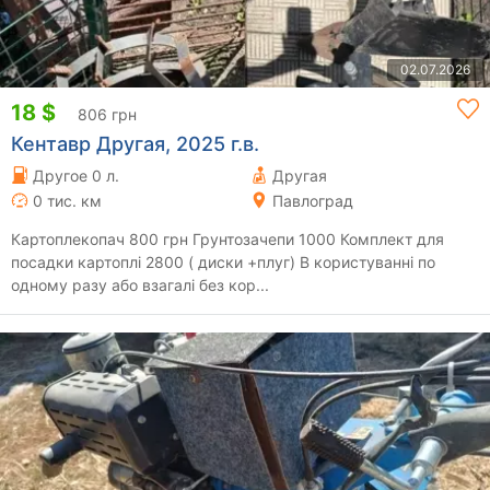
02.07.2026
18 $
806 грн
Кентавр Другая, 2025 г.в.
Другое 0 л.
Другая
0 тис. км
Павлоград
Картоплекопач 800 грн Грунтозачепи 1000 Комплект для
посадки картоплі 2800 ( диски +плуг) В користуванні по
одному разу або взагалі без кор...