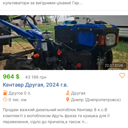
культиватори за вигідними цінами! Гар...
22.07.2026
964 $
43 196 грн
Кентавр Другая, 2024 г.в.
Другое 0 л.
Другая
0 тис. км
Днепр (Днепропетровск)
Продам важкий дизельний мотоблок Кентавр 8 к.с.В
комплектi з мотоблоком йдуть фреза та кришка для її
перевезення, сідло до причепа,а також п...