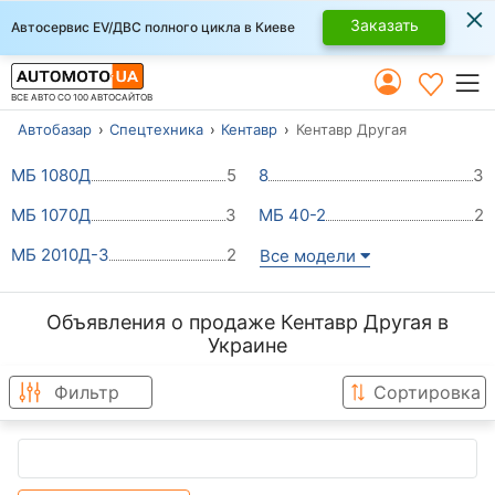
×
Заказать
Автосервис EV/ДВС полного цикла в Киеве
ВСЕ АВТО СО 100 АВТОСАЙТОВ
Автобазар
Спецтехника
Кентавр
Кентавр Другая
МБ 1080Д
5
8
3
МБ 1070Д
3
МБ 40-2
2
МБ 2010Д-3
2
Все модели
Объявления о продаже Кентавр Другая в
Украине
Фильтр
Сортировка