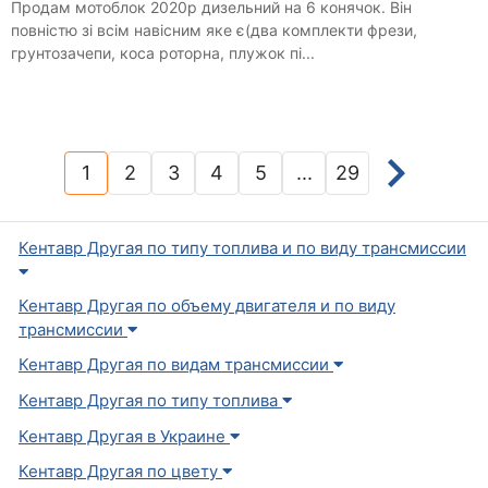
Продам мотоблок 2020р дизельний на 6 конячок. Він
повністю зі всім навісним яке є(два комплекти фрези,
грунтозачепи, коса роторна, плужок пі...
1
2
3
4
5
...
29
(current)
Кентавр Другая по типу топлива и по виду трансмиссии
Кентавр Другая по объему двигателя и по виду
трансмиссии
Кентавр Другая по видам трансмиссии
Кентавр Другая по типу топлива
Кентавр Другая в Украине
Кентавр Другая по цвету