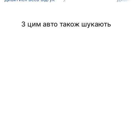
З цим авто також шукають