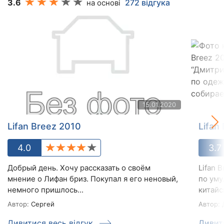
3.6
272 відгука
на основі
15.01.2020
Lifan Breez 2010
Lifan
4.0
3.7
Добрый день. Хочу рассказать о своём
Lifan 
мнение о Лифан бриз. Покупал я его неновый,
по уму
немного пришлось...
китайск
Автор:
Сергей
Автор:
Дивитися весь відгук
Дивит