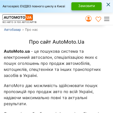
×
Замовити
Автосервіс EV/ДВЗ повного циклу в Києві
ВСІ АВТО ЗІ 100 АВТОСАЙТІВ
Автобазар
Про нас
Про сайт AutoMoto.Ua
AutoMoto.ua
- це пошукова система та
електронний автосалон, спеціалізацією яких є
пошук оголошень про продаж автомобілів,
мотоциклів, спецтехніки та інших транспортних
засобів в Україні.
АвтоМото дає можливість здійснювати пошук
пропозицій про продаж авто по всій Україні,
надаючи максимально повні та актуальні
результати.