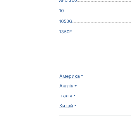
AFC 200
10
1050G
1350E
Америка
Англія
Італія
Китай