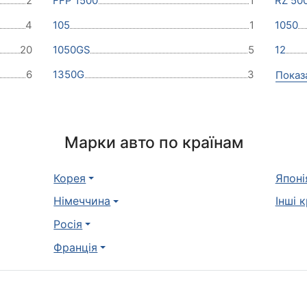
2
FFP 1500
1
RZ 50
4
105
1
1050
20
1050GS
5
12
6
1350G
3
Показ
Марки авто по країнам
Корея
Японі
Німеччина
Інші 
Росія
Франція