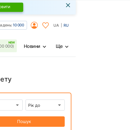
×
овити
а день:
10 000
UA
RU
Новини
Ще
00 000)
нету
Пошук