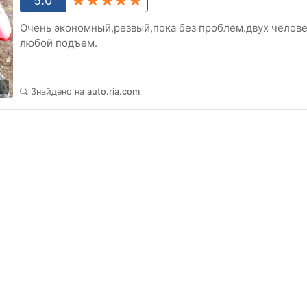
5.0
Очень экономный,резвый,пока без проблем.двух человек
любой подъем.
0
Знайдено на
auto.ria.com