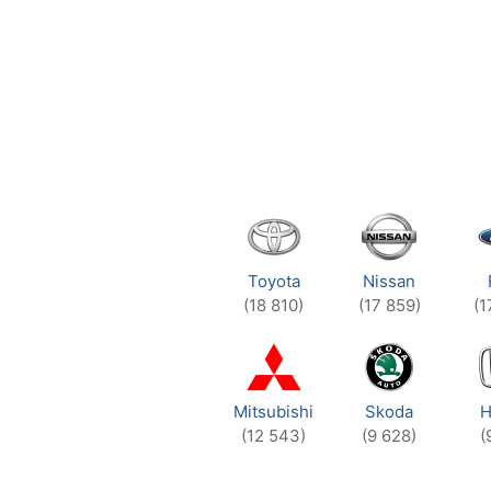
Toyota
Nissan
(18 810)
(17 859)
(1
Mitsubishi
Skoda
H
(12 543)
(9 628)
(