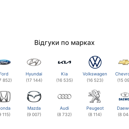
Відгуки по марках
Ford
Hyundai
Kia
Volkswagen
Chevro
7 852)
(17 144)
(16 535)
(16 523)
(15 0
onda
Mazda
Audi
Peugeot
Daew
9 115)
(9 007)
(8 732)
(8 114)
(8 04