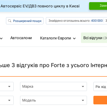
Зам
Автосервіс EV/ДВЗ повного циклу в Києві
Знайдено оголошень всього:
400 000
З
Розширений пошук
Автосалони
Всі відгуки
Каталоги Європи
(3
ьше 3 відгуків про Forte з усього Інтер
Марка
Модель