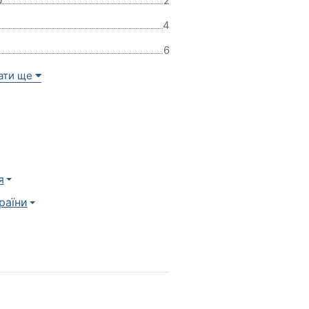
0
2
4
6
ати ще
я
країни